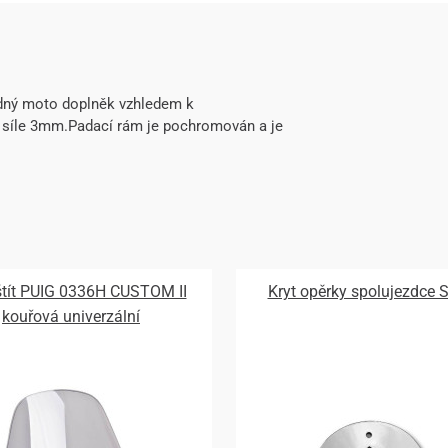
odný moto doplněk vzhledem k
 síle 3mm.Padací rám je pochromován a je
 štít PUIG 0336H CUSTOM II
Kryt opěrky spolujezdce 
kouřová univerzální