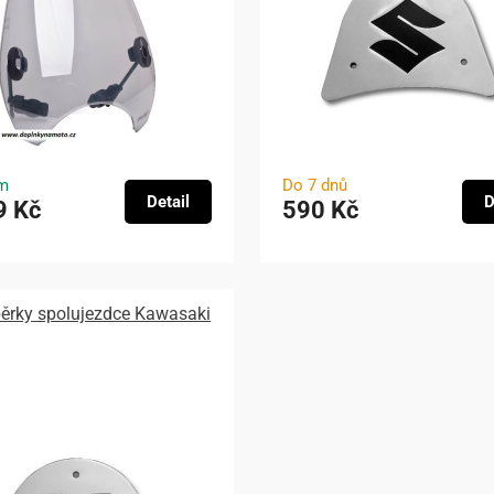
m
Do 7 dnů
Detail
D
9 Kč
590 Kč
pěrky spolujezdce Kawasaki