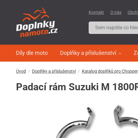
Kontakt
O nás
Obch
Díly dle moto
Doplňky a příslušenství
Z
Úvod
Doplňky a příslušenství
Katalog doplňků pro Choppe
Padací rám Suzuki M 1800