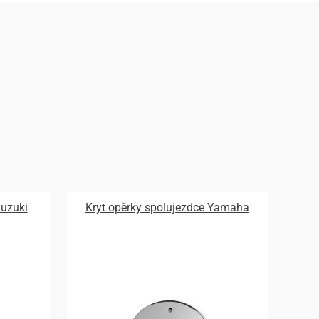
Suzuki
Kryt opěrky spolujezdce Yamaha