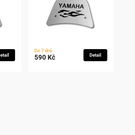
Do 7 dnů
etail
Detail
590 Kč