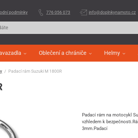
odní podmínky
776 056 073
info@doplnkynamoto.cz
avazadla
Oblečení a chrániče
Helmy
ry
Padací rám Suzuki M 1800R
R
Padací rám na motocykl Su
vzhledem k bezpečnosti.Rá
3mm.Padací