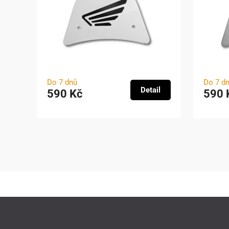
Do 7 dnů
Do 7 d
Detail
590 Kč
590 