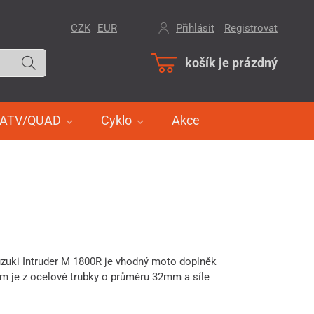
CZK
EUR
Přihlásit
/
Registrovat
košík je prázdný
ATV/QUAD
Cyklo
Akce
zuki Intruder M 1800R je vhodný moto doplněk
m je z ocelové trubky o průměru 32mm a síle