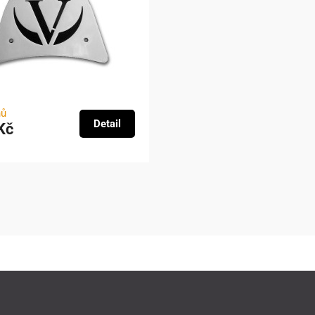
nů
Detail
Kč