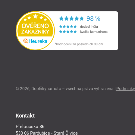
© 2026, Doplňkynamoto – všechna práva vyhrazena |
Podmínky 
Kontakt
Přeloučská 86
530 06 Pardubice - Staré Čivice