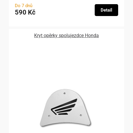
Do 7 dnů
Detail
590 Kč
Kryt opěrky spolujezdce Honda