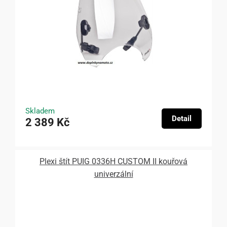
Skladem
Detail
2 389 Kč
Plexi štít PUIG 0336H CUSTOM II kouřová
univerzální