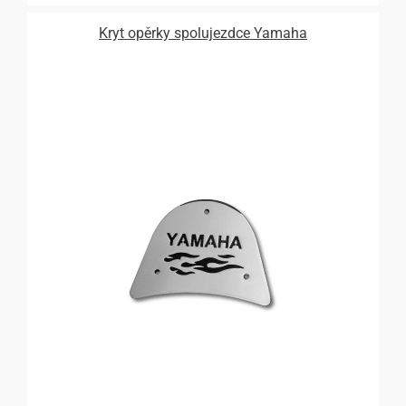
Kryt opěrky spolujezdce Yamaha