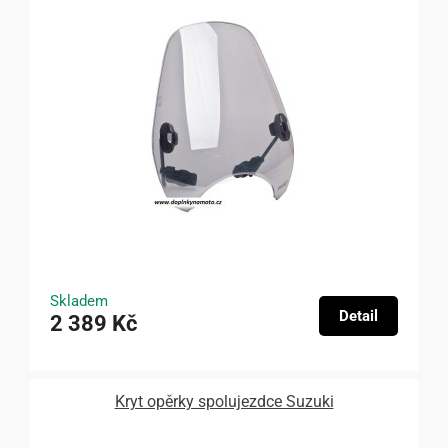
Skladem
Detail
2 389 Kč
Kryt opěrky spolujezdce Suzuki