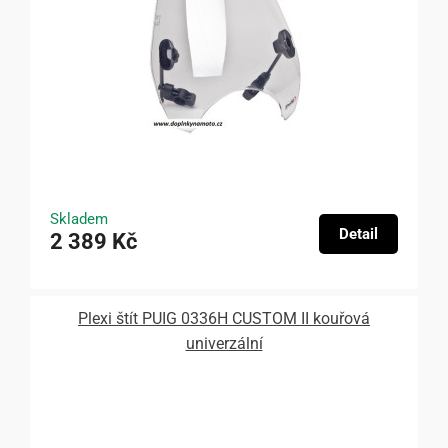
Skladem
Detail
2 389 Kč
Plexi štít PUIG 0336H CUSTOM II kouřová
univerzální