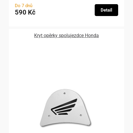
Do 7 dnů
Detail
590 Kč
Kryt opěrky spolujezdce Honda