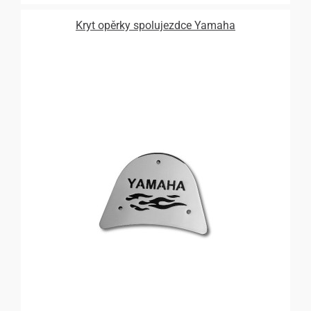
Kryt opěrky spolujezdce Yamaha