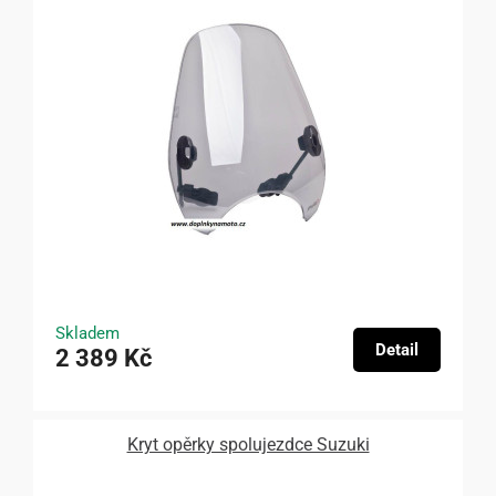
Skladem
Detail
2 389 Kč
Kryt opěrky spolujezdce Suzuki