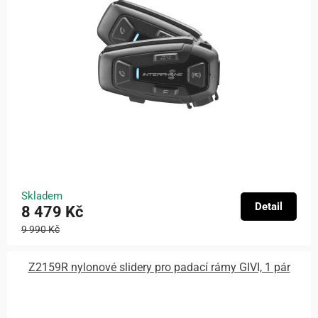
Skladem
Detail
8 479 Kč
9 990 Kč
Z2159R nylonové slidery pro padací rámy GIVI, 1 pár