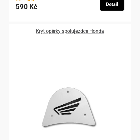
Detail
590 Kč
Kryt opěrky spolujezdce Honda