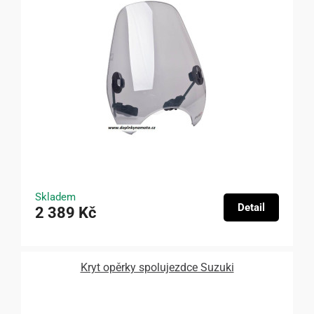
Skladem
Detail
2 389 Kč
Kryt opěrky spolujezdce Suzuki