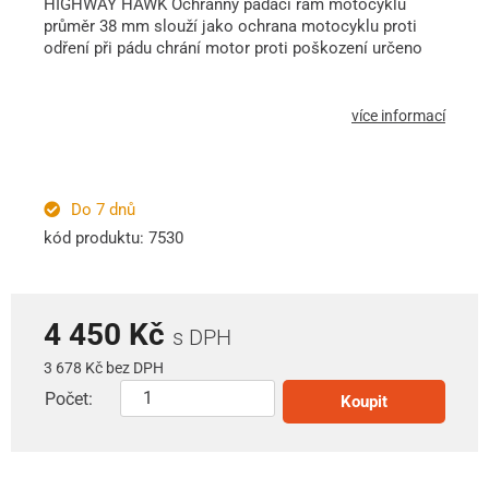
HIGHWAY HAWK Ochranný padací rám motocyklu
průměr 38 mm slouží jako ochrana motocyklu proti
odření při pádu chrání motor proti poškození určeno
více informací
Do 7 dnů
kód produktu: 7530
4 450 Kč
s DPH
3 678 Kč bez DPH
Počet:
Koupit