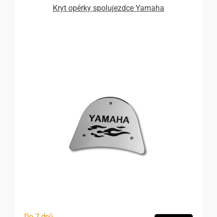
Kryt opěrky spolujezdce Yamaha
Do 7 dnů