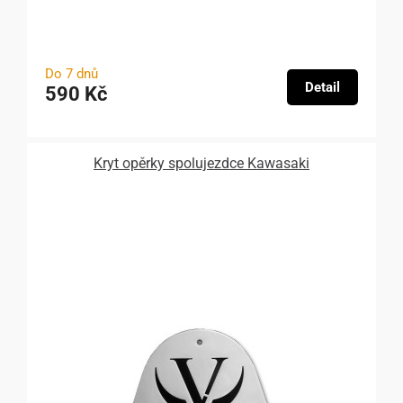
Do 7 dnů
Detail
590 Kč
Kryt opěrky spolujezdce Kawasaki