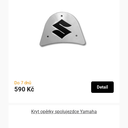
Do 7 dnů
Detail
590 Kč
Kryt opěrky spolujezdce Yamaha