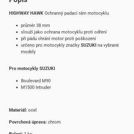
HIGHWAY HAWK
Ochranný padací rám motocyklu
průměr 38 mm
slouží jako ochrana motocyklu proti odření
při pádu chrání motor proti poškození
určeno pro motocykly značky
SUZUKI
na vybrané
modely
Pro motocykly SUZUKI
Boulevard M90
M1500 Intruder
Materiál:
ocel
Povrchová úprava:
chrom
Balení:
1 ks