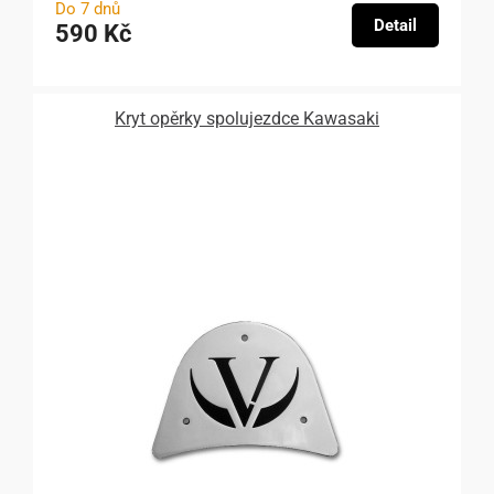
Do 7 dnů
Detail
590 Kč
Kryt opěrky spolujezdce Kawasaki