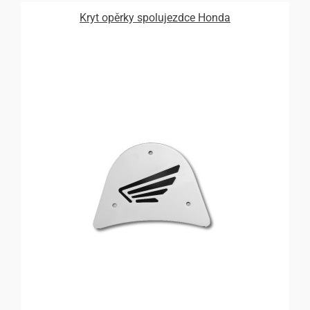
Kryt opěrky spolujezdce Honda