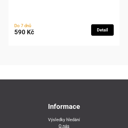
Do 7 dnů
Detail
590 Kč
Informace
Výsledky hledání
O nás