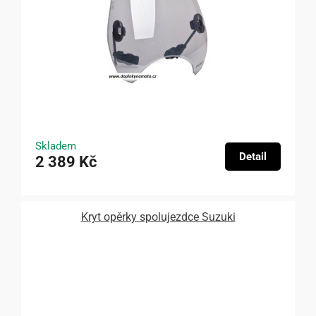
Skladem
Detail
2 389 Kč
Kryt opěrky spolujezdce Suzuki