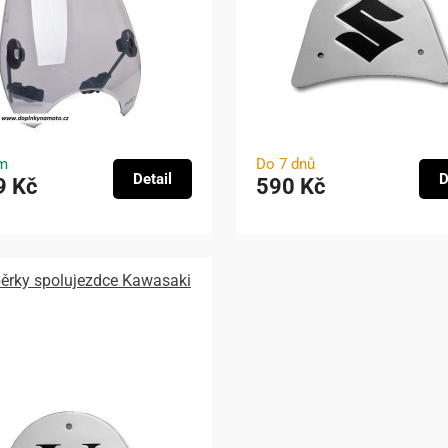
m
Do 7 dnů
Detail
D
9 Kč
590 Kč
pěrky spolujezdce Kawasaki