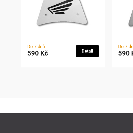
Do 7 dnů
Do 7 d
Detail
590 Kč
590 