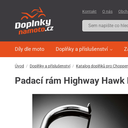
Kontakt
O nás
Obch
Díly dle moto
Doplňky a příslušenství
Z
Úvod
Doplňky a příslušenství
Katalog doplňků pro Choppe
Padací rám Highway Hawk 