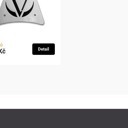
nů
Detail
Kč