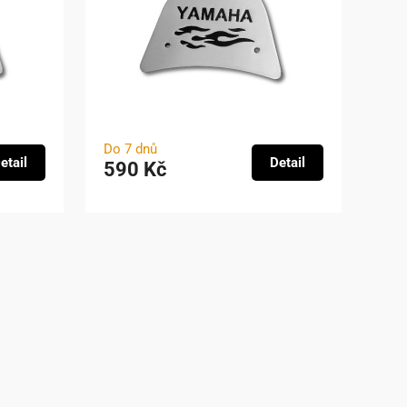
Do 7 dnů
etail
Detail
590 Kč