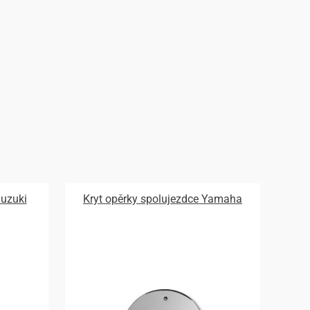
Suzuki
Kryt opěrky spolujezdce Yamaha