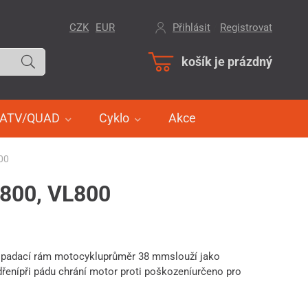
CZK
EUR
Přihlásit
/
Registrovat
košík je prázdný
ATV/QUAD
Cyklo
Akce
00
800, VL800
adací rám motocykluprůměr 38 mmslouží jako
řenípři pádu chrání motor proti poškozeníurčeno pro