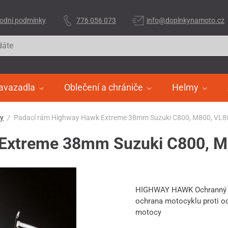
odní podmínky
776 056 073
info@doplnkynamoto.cz
avazadla
Oblečení a chrániče
Helmy
ry
Padací rám Highway Hawk Extreme 38mm Suzuki C800, M800, VL8
Extreme 38mm Suzuki C800, M
HIGHWAY HAWK Ochranný p
ochrana motocyklu proti od
motocy