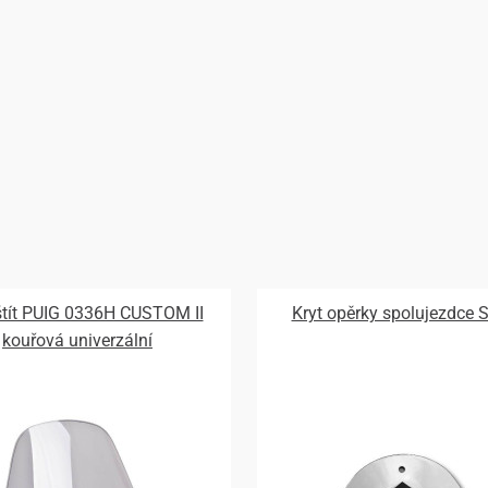
 štít PUIG 0336H CUSTOM II
Kryt opěrky spolujezdce 
kouřová univerzální