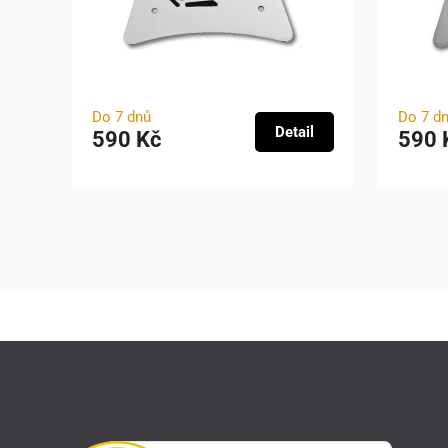
Do 7 dnů
Do 7 d
Detail
590 Kč
590 