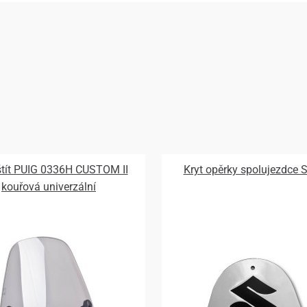
 štít PUIG 0336H CUSTOM II
Kryt opěrky spolujezdce 
kouřová univerzální