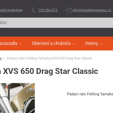
odní podmínky
776 056 073
info@doplnkynamoto.cz
avazadla
Oblečení a chrániče
Helmy
ry
Padací rám Fehling Yamaha XVS 650 Drag Star Classic
 XVS 650 Drag Star Classic
Padací rám Fehling Yamaha