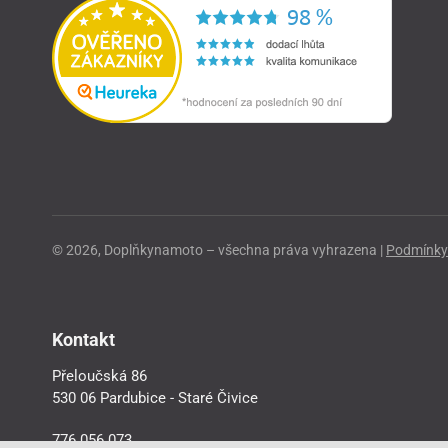
© 2026, Doplňkynamoto – všechna práva vyhrazena |
Podmínky 
Kontakt
Přeloučská 86
530 06 Pardubice - Staré Čivice
776 056 073