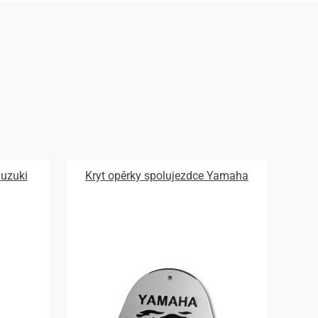
Suzuki
Kryt opěrky spolujezdce Yamaha