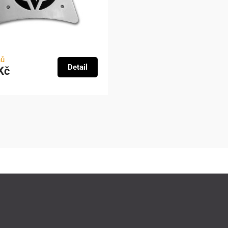
nů
Detail
Kč