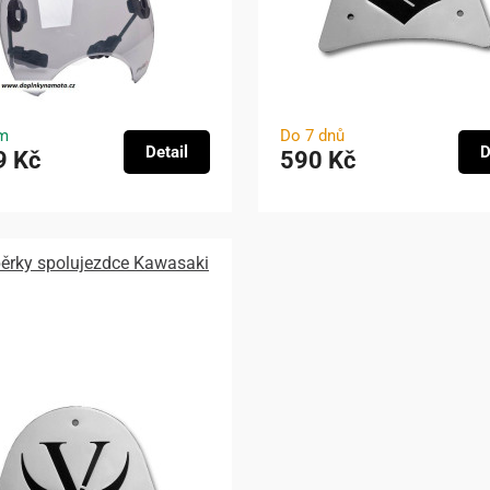
m
Do 7 dnů
Detail
D
9 Kč
590 Kč
pěrky spolujezdce Kawasaki