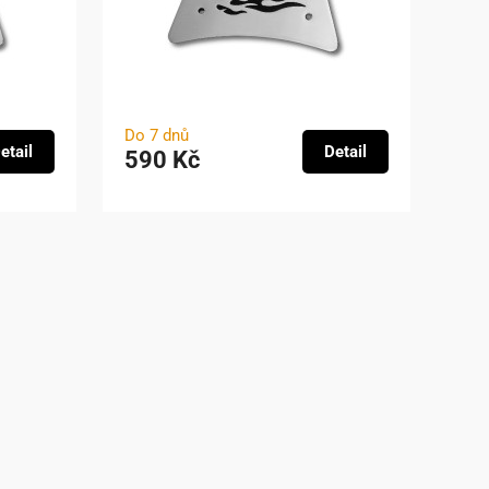
Do 7 dnů
etail
Detail
590 Kč