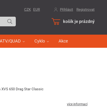
CZK
EUR
Přihlásit
/
Registrovat
košík je prázdný
ATV/QUAD
Cyklo
Akce
 XVS 650 Drag Star Classic
více informací