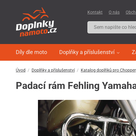
Kontakt
O nás
Obch
Díly dle moto
Doplňky a příslušenství
Z
Úvod
Doplňky a příslušenství
Katalog doplňků pro Choppe
Padací rám Fehling Yamaha