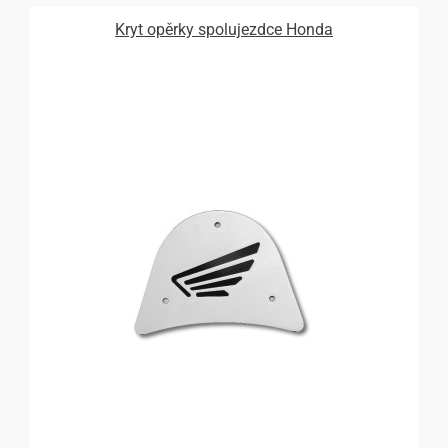
Kryt opěrky spolujezdce Honda