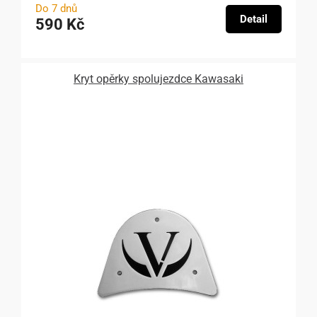
Do 7 dnů
Detail
590 Kč
Kryt opěrky spolujezdce Kawasaki