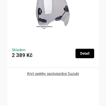
Skladem
Detail
2 389 Kč
Kryt opěrky spolujezdce Suzuki