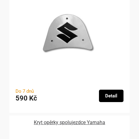
Do 7 dnů
Detail
590 Kč
Kryt opěrky spolujezdce Yamaha