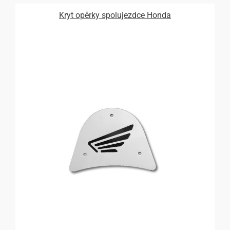
Kryt opěrky spolujezdce Honda