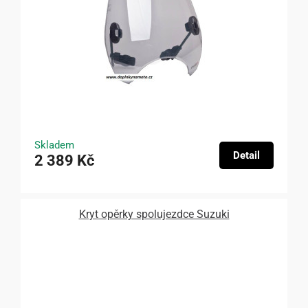
Skladem
Detail
2 389 Kč
Kryt opěrky spolujezdce Suzuki