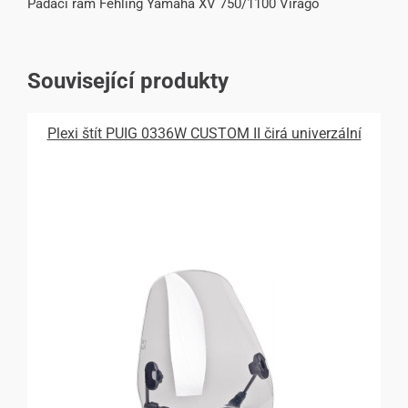
Padací rám Fehling Yamaha XV 750/1100 Virago
Související produkty
Plexi štít PUIG 0336W CUSTOM II čirá univerzální