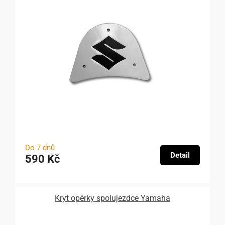
Do 7 dnů
Detail
590 Kč
Kryt opěrky spolujezdce Yamaha