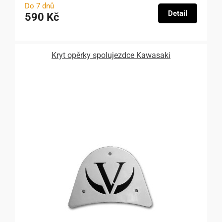
Do 7 dnů
Detail
590 Kč
Kryt opěrky spolujezdce Kawasaki