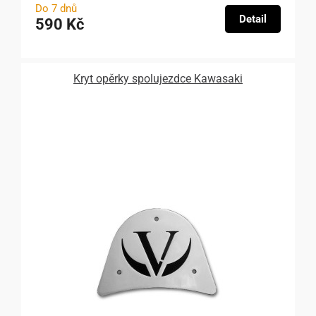
Do 7 dnů
Detail
590 Kč
Kryt opěrky spolujezdce Kawasaki