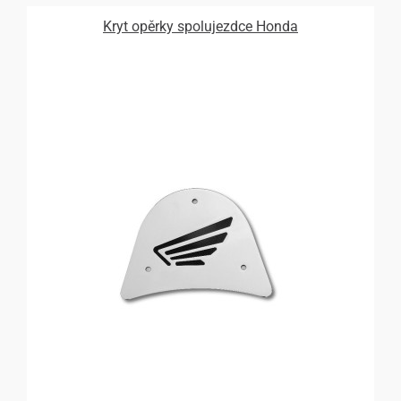
Kryt opěrky spolujezdce Honda