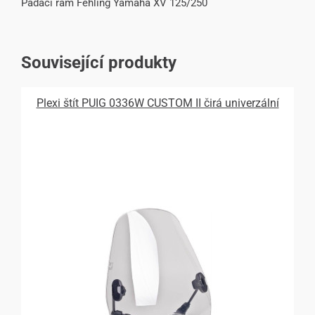
Padací rám Fehling Yamaha XV 125/250
Související produkty
Plexi štít PUIG 0336W CUSTOM II čirá univerzální