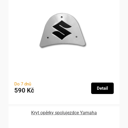
Do 7 dnů
Detail
590 Kč
Kryt opěrky spolujezdce Yamaha