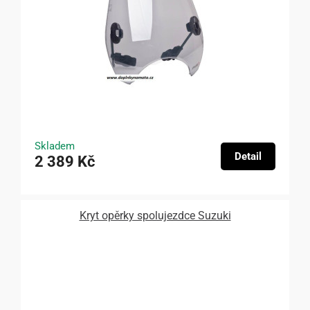
Skladem
Detail
2 389 Kč
Kryt opěrky spolujezdce Suzuki