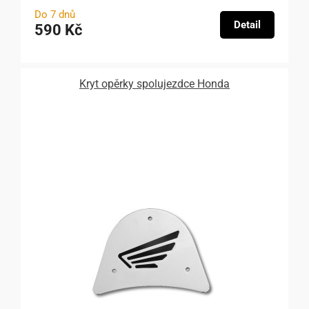
Do 7 dnů
Detail
590 Kč
Kryt opěrky spolujezdce Honda