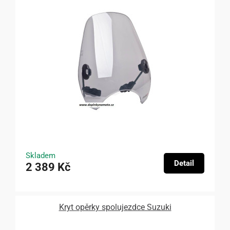
Skladem
Detail
2 389 Kč
Kryt opěrky spolujezdce Suzuki