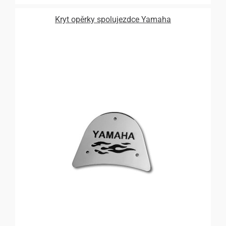
Kryt opěrky spolujezdce Yamaha