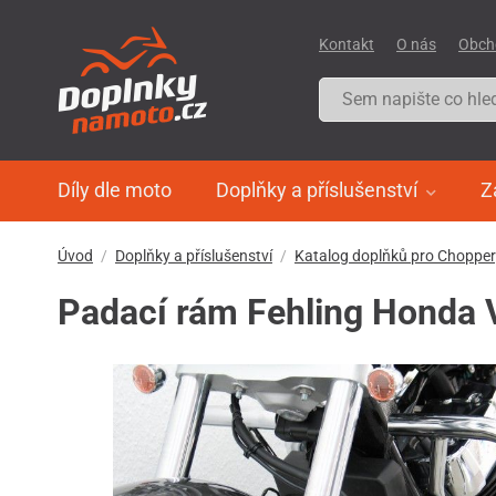
Kontakt
O nás
Obch
Díly dle moto
Doplňky a příslušenství
Z
Úvod
Doplňky a příslušenství
Katalog doplňků pro Choppe
Padací rám Fehling Honda 