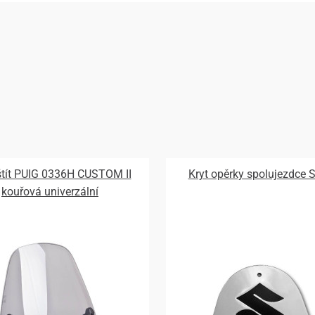
 štít PUIG 0336H CUSTOM II
Kryt opěrky spolujezdce 
kouřová univerzální