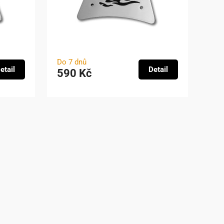
Do 7 dnů
etail
Detail
590 Kč