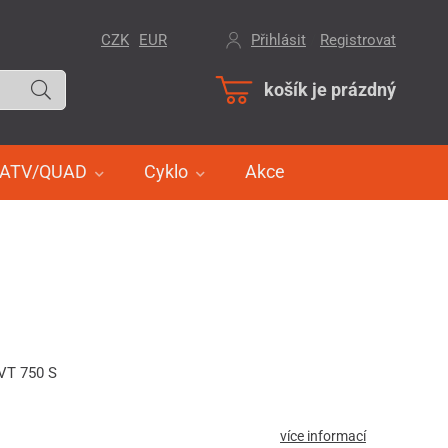
CZK
EUR
Přihlásit
/
Registrovat
košík je prázdný
ATV/QUAD
Cyklo
Akce
VT 750 S
více informací