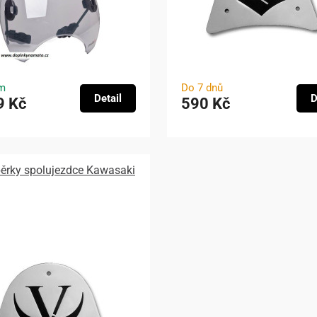
m
Do 7 dnů
Detail
D
9 Kč
590 Kč
pěrky spolujezdce Kawasaki