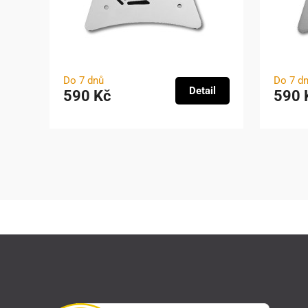
Do 7 dnů
Do 7 d
Detail
590 Kč
590 