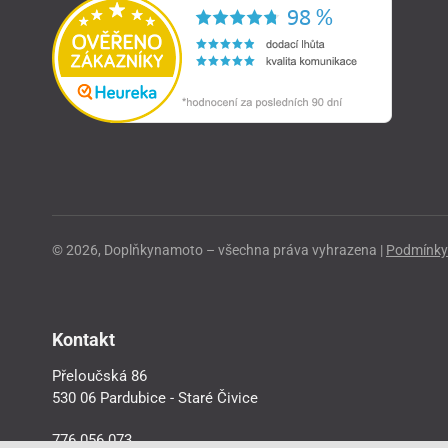
© 2026, Doplňkynamoto – všechna práva vyhrazena |
Podmínky 
Kontakt
Přeloučská 86
530 06 Pardubice - Staré Čivice
776 056 073