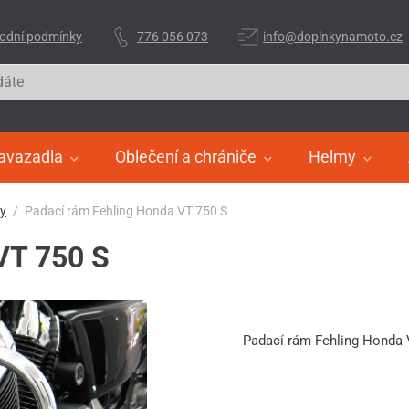
odní podmínky
776 056 073
info@doplnkynamoto.cz
avazadla
Oblečení a chrániče
Helmy
ry
Padací rám Fehling Honda VT 750 S
VT 750 S
Padací rám Fehling Honda 