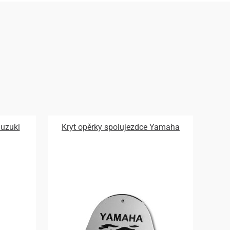
Suzuki
Kryt opěrky spolujezdce Yamaha