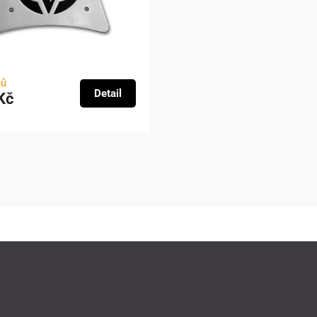
nů
Detail
Kč