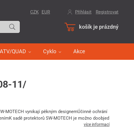
CZK
EUR
Přihlásit
/
Registrovat
košík je prázdný
ATV/QUAD
Cyklo
Akce
08-11/
 SW-MOTECH vynikají pěkným designemÚčinně ochrání
zenímK sadě protektorů SW-MOTECH je možno doobjed
více informací