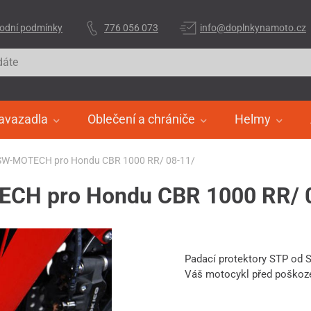
odní podmínky
776 056 073
info@doplnkynamoto.cz
avazadla
Oblečení a chrániče
Helmy
 SW-MOTECH pro Hondu CBR 1000 RR/ 08-11/
ECH pro Hondu CBR 1000 RR/ 
Padací protektory STP od
Váš motocykl před poško