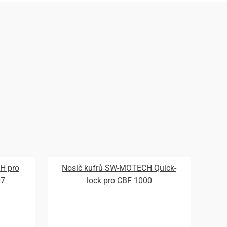
H pro
Nosič kufrů SW-MOTECH Quick-
07
lock pro CBF 1000