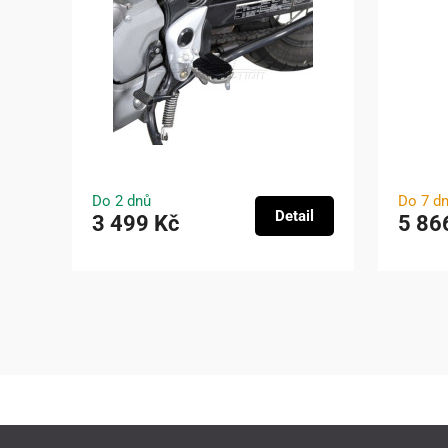
Do 2 dnů
Do 7 d
Detail
3 499 Kč
5 86