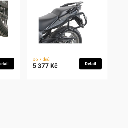
Do 7 dnů
etail
Detail
5 377 Kč