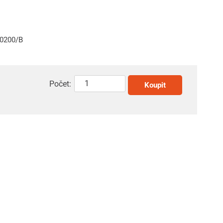
10200/B
Počet:
Koupit