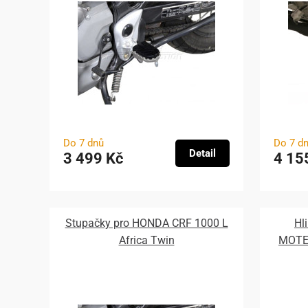
Do 7 dnů
Do 7 d
Detail
3 499 Kč
4 15
Stupačky pro HONDA CRF 1000 L
Hl
Africa Twin
MOTEC