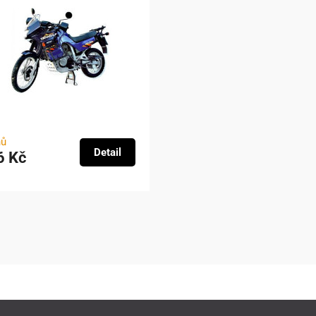
nů
Detail
6 Kč