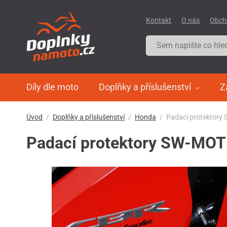
Kontakt
O nás
Obch
Díly dle moto
Doplňky a příslušenství
Z
Úvod
Doplňky a příslušenství
Honda
Padací protektory
Padací protektory SW-MOT