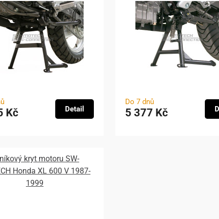
nů
Do 7 dnů
Detail
D
5 Kč
5 377 Kč
iníkový kryt motoru SW-
H Honda XL 600 V 1987-
1999