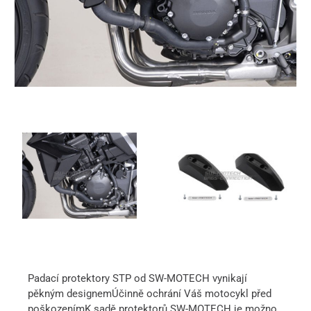
Padací protektory STP od SW-MOTECH vynikají
pěkným designemÚčinně ochrání Váš motocykl před
poškozenímK sadě protektorů SW-MOTECH je možno