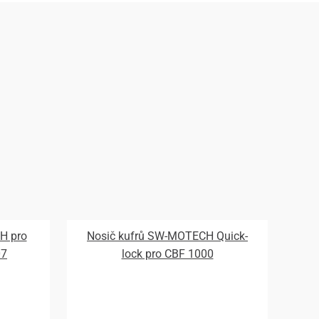
H pro
Nosič kufrů SW-MOTECH Quick-
07
lock pro CBF 1000