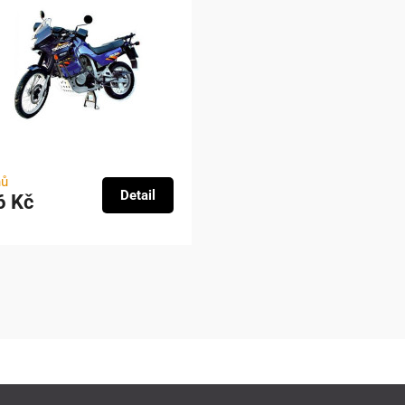
nů
Detail
6 Kč