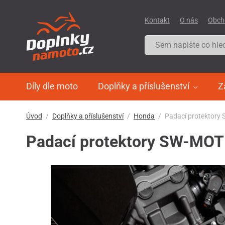
Kontakt
O nás
Obch
Díly dle moto
Doplňky a příslušenství
Z
Úvod
Doplňky a příslušenství
Honda
Padací protektory
Padací protektory SW-MOT