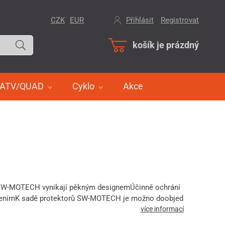
CZK
EUR
Přihlásit
/
Registrovat
košík je prázdný
ATV/QUAD
Cyklo
Akce
 SW-MOTECH vynikají pěkným designemÚčinně ochrání
zenímK sadě protektorů SW-MOTECH je možno doobjed
více informací