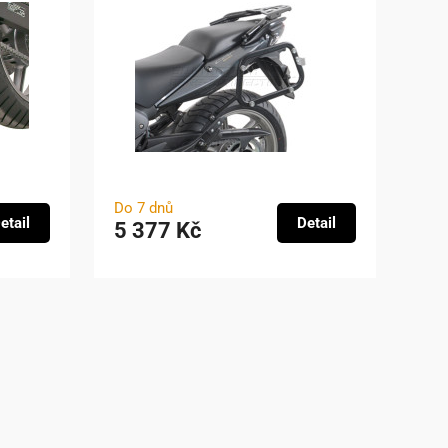
Do 7 dnů
etail
Detail
5 377 Kč