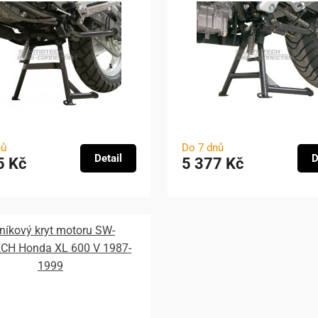
nů
Do 7 dnů
Detail
D
5 Kč
5 377 Kč
iníkový kryt motoru SW-
H Honda XL 600 V 1987-
1999