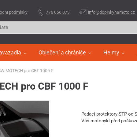
odní podmínky
776 056 073
info@doplnkynamoto.cz
avazadla
Oblečení a chrániče
Helmy
 SW-MOTECH pro CBF 1000 F
ECH pro CBF 1000 F
Padací protektory STP od
Váš motocykl před poško