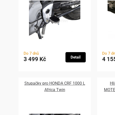
Do 7 dnů
Do 7 d
Detail
3 499 Kč
4 15
Stupačky pro HONDA CRF 1000 L
Hl
Africa Twin
MOTEC