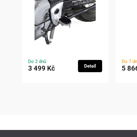
Do 2 dnů
Do 7 d
Detail
3 499 Kč
5 86