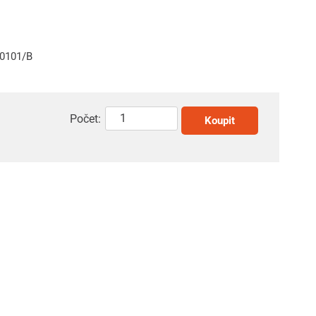
10101/B
Počet:
Koupit