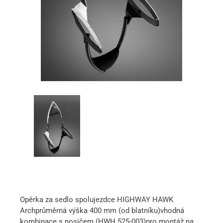
Opěrka za sedlo spolujezdce HIGHWAY HAWK
Archprůměrná výška 400 mm (od blatníku)vhodná
kombinace s nosičem (HWH 525-003)pro montáž na