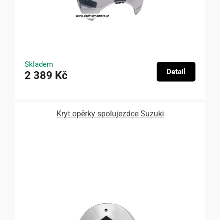
Skladem
Detail
2 389 Kč
Kryt opěrky spolujezdce Suzuki