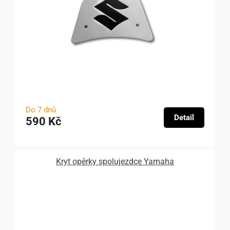
Do 7 dnů
Detail
590 Kč
Kryt opěrky spolujezdce Yamaha