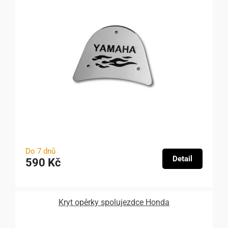
Do 7 dnů
Detail
590 Kč
Kryt opěrky spolujezdce Honda