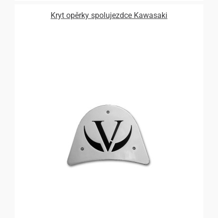
Kryt opěrky spolujezdce Kawasaki