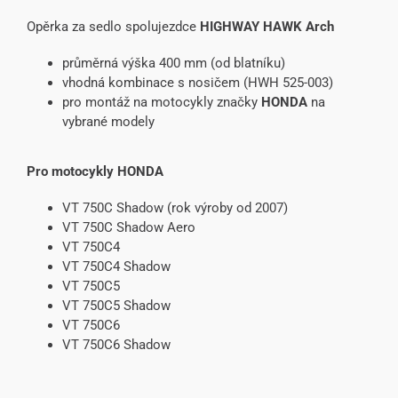
Opěrka za sedlo spolujezdce
HIGHWAY HAWK Arch
průměrná výška 400 mm (od blatníku)
vhodná kombinace s nosičem (HWH 525-003)
pro montáž na motocykly značky
HONDA
na
vybrané modely
Pro motocykly HONDA
VT 750C Shadow (rok výroby od 2007)
VT 750C Shadow Aero
VT 750C4
VT 750C4 Shadow
VT 750C5
VT 750C5 Shadow
VT 750C6
VT 750C6 Shadow