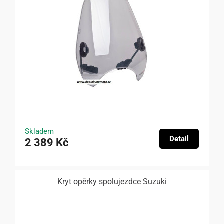
Skladem
Detail
2 389 Kč
Kryt opěrky spolujezdce Suzuki