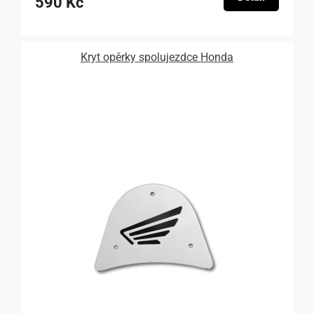
590 Kč
Kryt opěrky spolujezdce Honda