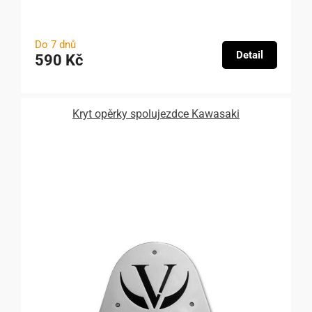
Do 7 dnů
Detail
590 Kč
Kryt opěrky spolujezdce Kawasaki