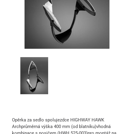
Opěrka za sedlo spolujezdce HIGHWAY HAWK
Archprůměrná výška 400 mm (od blatníku)vhodná
kombinace s nosičem (HWH 525-003)pro montáž na