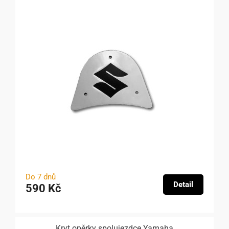
Do 7 dnů
Detail
590 Kč
Kryt opěrky spolujezdce Yamaha