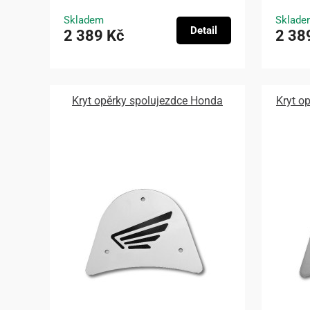
Skladem
Sklade
Detail
2 389 Kč
2 38
Kryt opěrky spolujezdce Honda
Kryt o