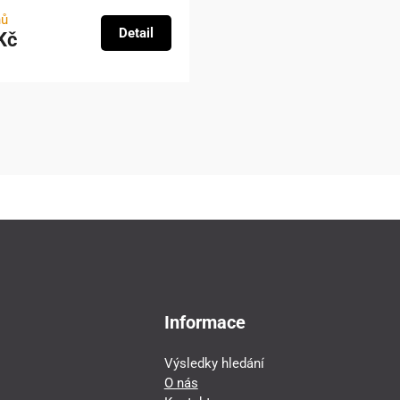
nů
Detail
Kč
Informace
Výsledky hledání
O nás