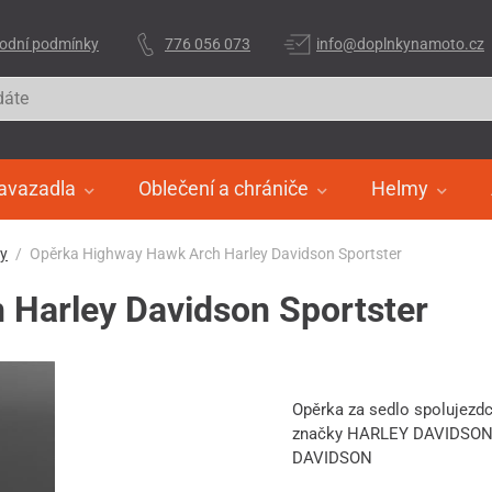
odní podmínky
776 056 073
info@doplnkynamoto.cz
avazadla
Oblečení a chrániče
Helmy
ry
Opěrka Highway Hawk Arch Harley Davidson Sportster
Harley Davidson Sportster
Opěrka za sedlo spolujez
značky HARLEY DAVIDSON 
DAVIDSON