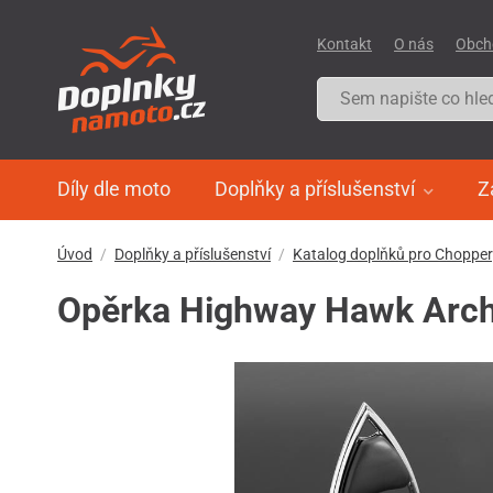
Kontakt
O nás
Obch
Díly dle moto
Doplňky a příslušenství
Z
Úvod
Doplňky a příslušenství
Katalog doplňků pro Choppe
Opěrka Highway Hawk Arch 