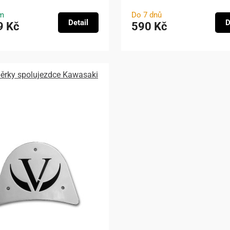
m
Do 7 dnů
Detail
D
9 Kč
590 Kč
pěrky spolujezdce Kawasaki