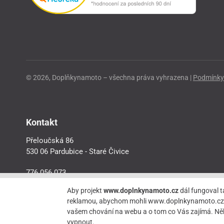
© 2026, Doplňkynamoto – všechna práva vyhrazena |
Podmínky 
Kontakt
Přeloučská 86
530 06 Pardubice - Staré Čivice
776 056 073
motorider.rf@seznam.cz
Aby projekt
www.doplnkynamoto.cz
dál fungoval t
reklamou, abychom mohli www.doplnkynamoto.cz dále 
vašem chování na webu a o tom co Vás zajímá. Něk
vypnout.