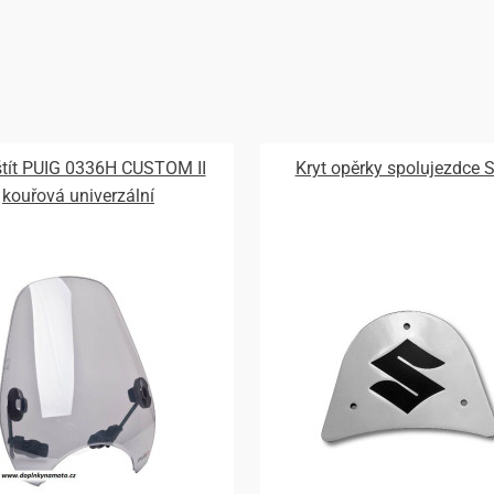
 štít PUIG 0336H CUSTOM II
Kryt opěrky spolujezdce 
kouřová univerzální