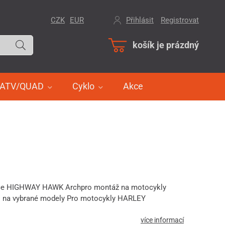
CZK
EUR
Přihlásit
/
Registrovat
košík je prázdný
ATV/QUAD
Cyklo
Akce
dce HIGHWAY HAWK Archpro montáž na motocykly
na vybrané modely Pro motocykly HARLEY
více informací