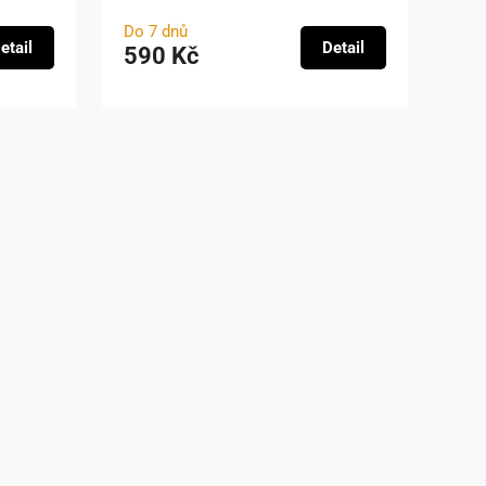
Do 7 dnů
etail
Detail
590 Kč