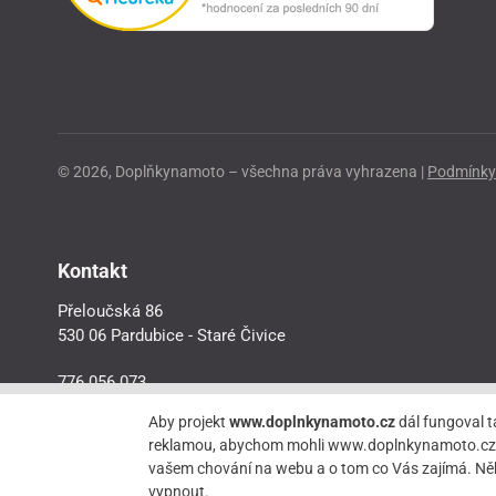
© 2026, Doplňkynamoto – všechna práva vyhrazena |
Podmínky 
Kontakt
Přeloučská 86
530 06 Pardubice - Staré Čivice
776 056 073
motorider.rf@seznam.cz
Aby projekt
www.doplnkynamoto.cz
dál fungoval t
reklamou, abychom mohli www.doplnkynamoto.cz dále 
vašem chování na webu a o tom co Vás zajímá. Něk
vypnout.