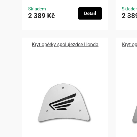
Skladem
Sklade
Detail
2 389 Kč
2 38
Kryt opěrky spolujezdce Honda
Kryt o