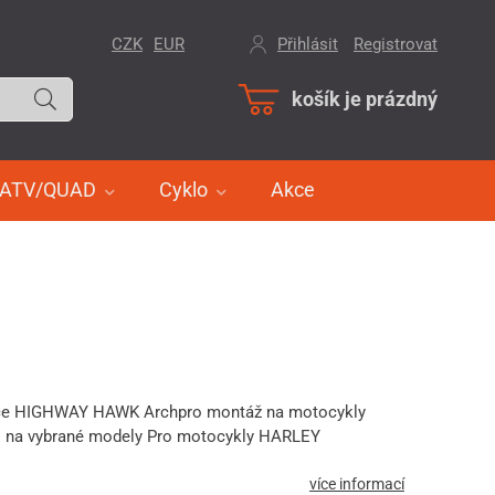
CZK
EUR
Přihlásit
/
Registrovat
košík je prázdný
ATV/QUAD
Cyklo
Akce
dce HIGHWAY HAWK Archpro montáž na motocykly
na vybrané modely Pro motocykly HARLEY
více informací