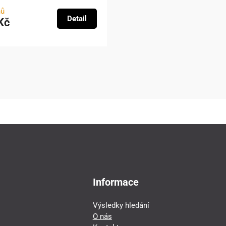
nů
Detail
Kč
Informace
Výsledky hledání
O nás