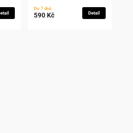
Do 7 dnů
etail
Detail
590 Kč