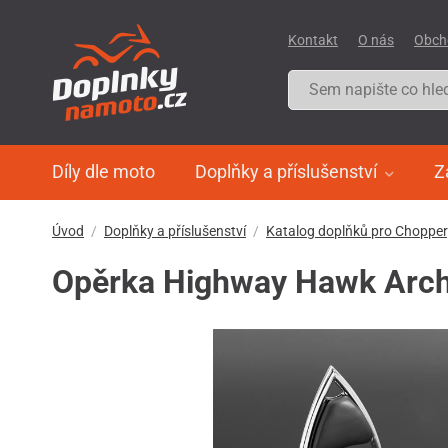
Kontakt
O nás
Obch
Díly dle moto
Doplňky a příslušenství
Z
Úvod
Doplňky a příslušenství
Katalog doplňků pro Choppe
Opěrka Highway Hawk Arch