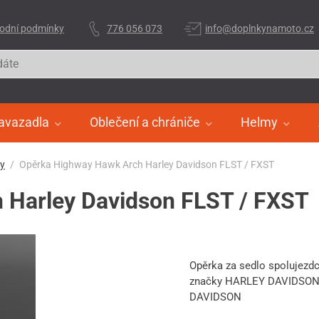
odní podmínky
776 056 073
info@doplnkynamoto.cz
avazadla
Oblečení a chrániče
Helmy
ry
Opěrka Highway Hawk Arch Harley Davidson FLST / FXST
 Harley Davidson FLST / FXST
Opěrka za sedlo spolujez
značky HARLEY DAVIDSON 
DAVIDSON