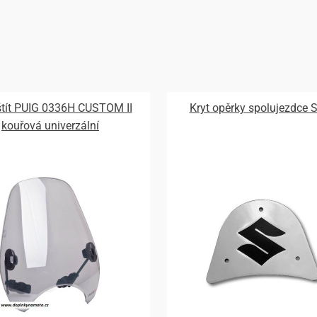
 štít PUIG 0336H CUSTOM II
Kryt opěrky spolujezdce 
kouřová univerzální