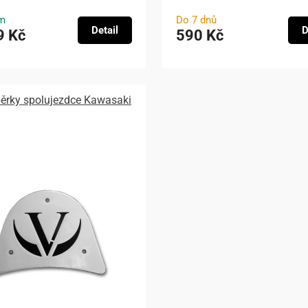
m
Do 7 dnů
Detail
D
9 Kč
590 Kč
pěrky spolujezdce Kawasaki