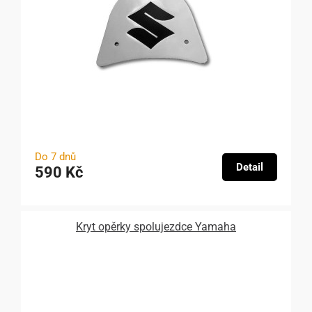
Do 7 dnů
Detail
590 Kč
Kryt opěrky spolujezdce Yamaha