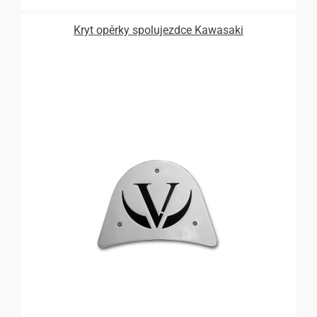
Kryt opěrky spolujezdce Kawasaki