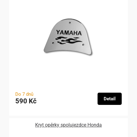
Do 7 dnů
Detail
590 Kč
Kryt opěrky spolujezdce Honda