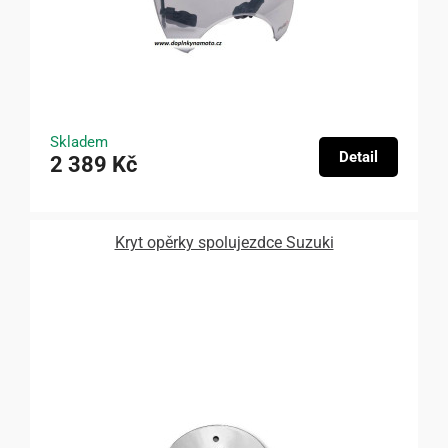
Skladem
Detail
2 389 Kč
Kryt opěrky spolujezdce Suzuki