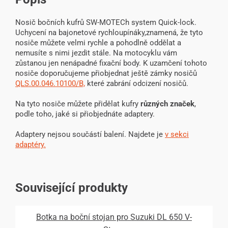
Nosič bočních kufrů SW-MOTECh system Quick-lock.
Uchycení na bajonetové rychloupínáky,znamená, že tyto
nosiče můžete velmi rychle a pohodlně oddělat a
nemusíte s nimi jezdit stále. Na motocyklu vám
zůstanou jen nenápadné fixační body. K uzamčení tohoto
nosiče doporučujeme přiobjednat ještě zámky nosičů
QLS.00.046.10100/B,
které zabrání odcizení nosičů.
Na tyto nosiče můžete přidělat kufry
různých značek
,
podle toho, jaké si přiobjednáte adaptery.
Adaptery nejsou součástí balení. Najdete je
v sekci
adaptéry.
Související produkty
Botka na boční stojan pro Suzuki DL 650 V-