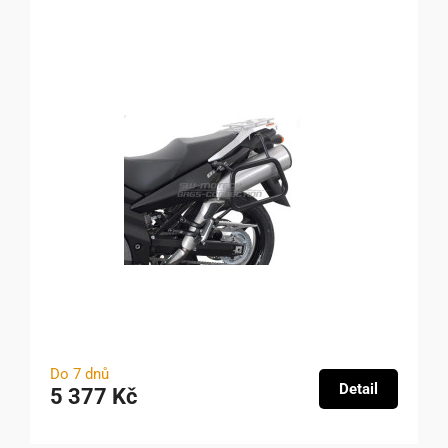
Do 7 dnů
Detail
5 377 Kč