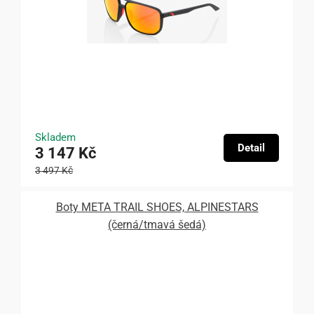
Skladem
Detail
3 147 Kč
3 497 Kč
Boty META TRAIL SHOES, ALPINESTARS
(černá/tmavá šedá)