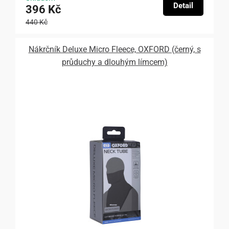
Detail
396 Kč
440 Kč
Nákrčník Deluxe Micro Fleece, OXFORD (černý, s
průduchy a dlouhým límcem)