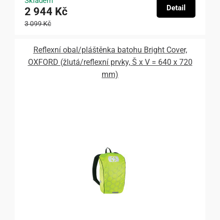
Skladem
Detail
2 944 Kč
3 099 Kč
Reflexní obal/pláštěnka batohu Bright Cover,
OXFORD (žlutá/reflexní prvky, Š x V = 640 x 720
mm)