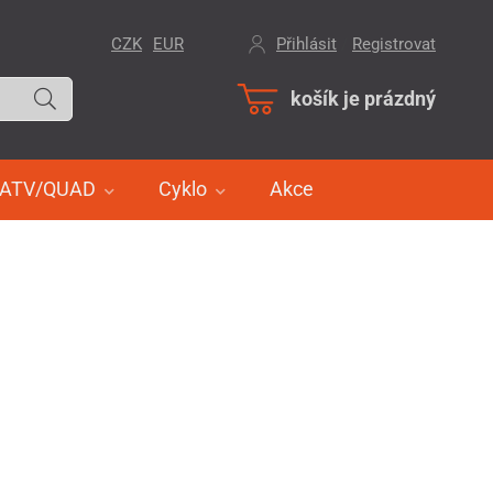
CZK
EUR
Přihlásit
/
Registrovat
košík je prázdný
ATV/QUAD
Cyklo
Akce