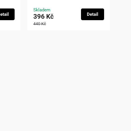
Skladem
etail
Detail
396 Kč
440 Kč