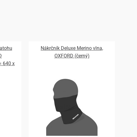
batohu
Nákrčník Deluxe Merino vlna,
D
OXFORD (černý)
 = 640 x