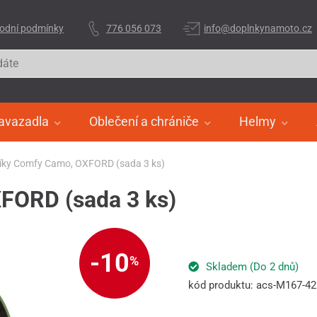
odní podmínky
776 056 073
info@doplnkynamoto.cz
avazadla
Oblečení a chrániče
Helmy
íky Comfy Camo, OXFORD (sada 3 ks)
FORD (sada 3 ks)
-10
%
Skladem (Do 2 dnů)
kód produktu: acs-M167-42