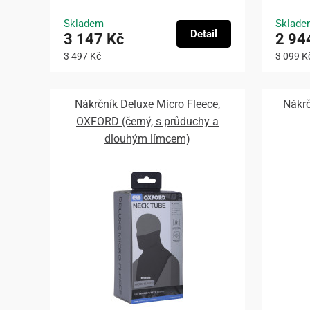
Skladem
Sklade
Detail
3 147 Kč
2 94
3 497 Kč
3 099 K
Nákrčník Deluxe Micro Fleece,
Nákr
OXFORD (černý, s průduchy a
dlouhým límcem)