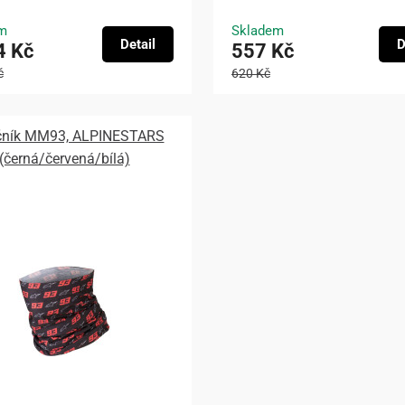
m
Skladem
Detail
D
4 Kč
557 Kč
č
620 Kč
čník MM93, ALPINESTARS
(černá/červená/bílá)