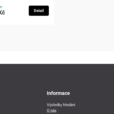
m
Detail
Kč
Informace
Výsledky hledání
O nás