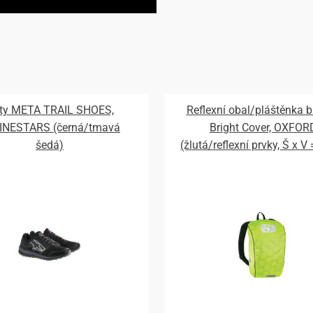
ty META TRAIL SHOES,
Reflexní obal/pláštěnka 
INESTARS (černá/tmavá
Bright Cover, OXFOR
šedá)
(žlutá/reflexní prvky, Š x V
720 mm)