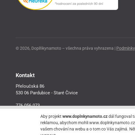
© 2026, Doplňkynamoto – všechna práva vyhrazena |
Podmínky 
Kontakt
Přeloučská 86
530 06 Pardubice - Staré Čivice
776 056 073
motorider.rf@seznam.cz
Aby projekt
www.doplnkynamoto.cz
dál fungoval t
reklamou, abychom mohli www.doplnkynamoto.cz dále 
vašem chování na webu a o tom co Vás zajímá. Něk