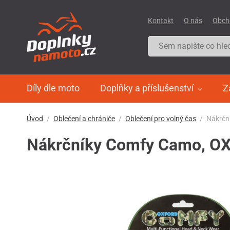
Kontakt
O nás
Obch
Díly dle moto
Doplňky a příslušenství
Z
Úvod
Oblečení a chrániče
Oblečení pro volný čas
Nákrčn
Nákrčníky Comfy Camo, OX