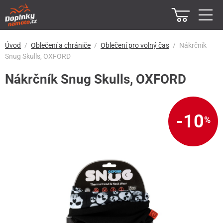
Úvod
Oblečení a chrániče
Oblečení pro volný čas
Nákrčník
Snug Skulls, OXFORD
Nákrčník Snug Skulls, OXFORD
-10
%