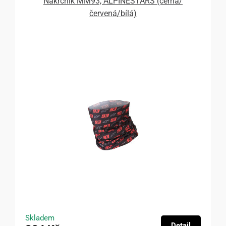
Nákrčník MM93, ALPINESTARS (černá/
červená/bílá)
Skladem
Detail