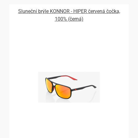
Sluneční brýle KONNOR - HIPER červená čočka,
100% (černá)