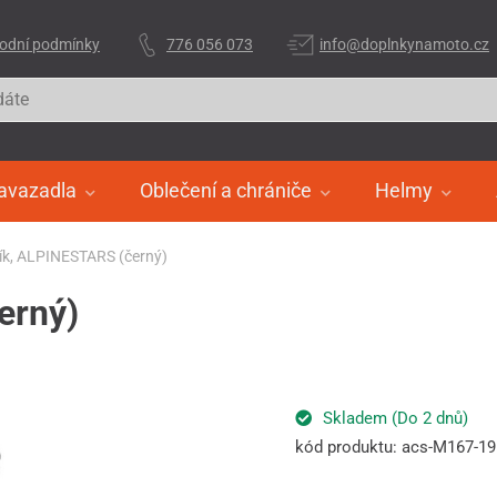
odní podmínky
776 056 073
info@doplnkynamoto.cz
avazadla
Oblečení a chrániče
Helmy
ík, ALPINESTARS (černý)
erný)
Skladem (Do 2 dnů)
kód produktu: acs-M167-19