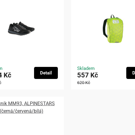
m
Skladem
Detail
D
4 Kč
557 Kč
č
620 Kč
čník MM93, ALPINESTARS
(černá/červená/bílá)