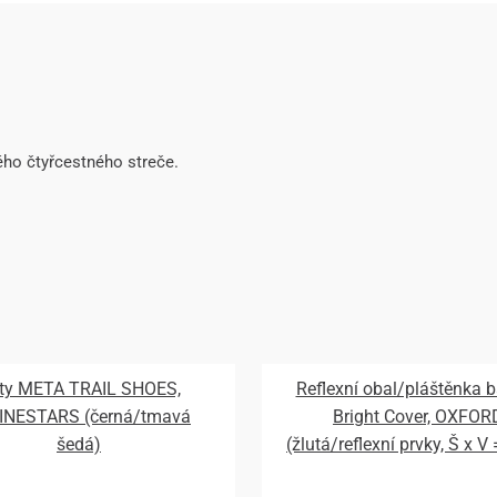
ho čtyřcestného streče.
ty META TRAIL SHOES,
Reflexní obal/pláštěnka 
INESTARS (černá/tmavá
Bright Cover, OXFOR
šedá)
(žlutá/reflexní prvky, Š x V
720 mm)