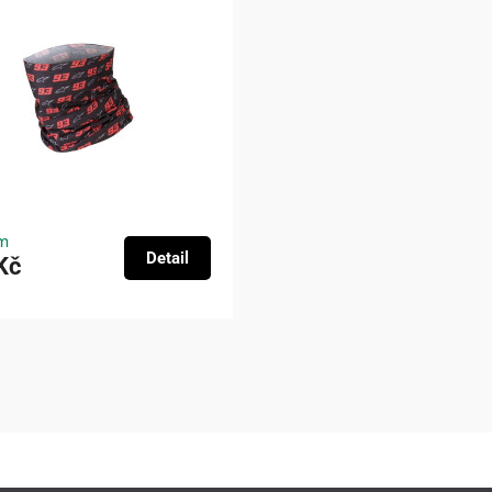
m
Detail
Kč