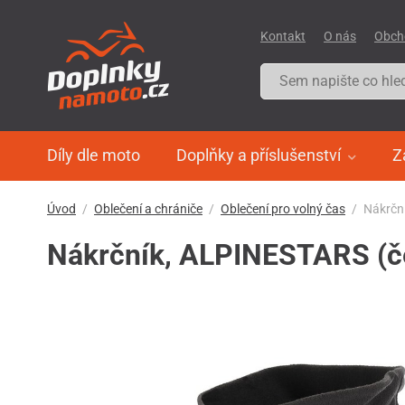
Kontakt
O nás
Obch
Díly dle moto
Doplňky a příslušenství
Z
Úvod
Oblečení a chrániče
Oblečení pro volný čas
Nákrčn
Nákrčník, ALPINESTARS (č