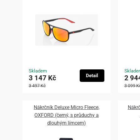
Skladem
Sklade
Detail
3 147 Kč
2 94
3 497 Kč
3 099 K
Nákrčník Deluxe Micro Fleece,
Nákr
OXFORD (černý, s průduchy a
dlouhým límcem)