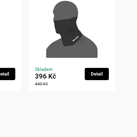
Skladem
etail
Detail
396 Kč
440 Kč