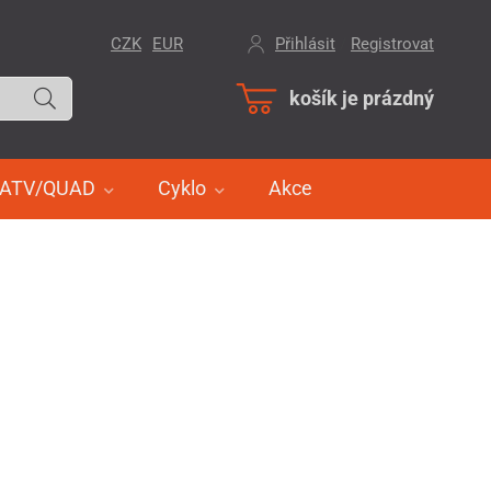
CZK
EUR
Přihlásit
/
Registrovat
košík je prázdný
ATV/QUAD
Cyklo
Akce