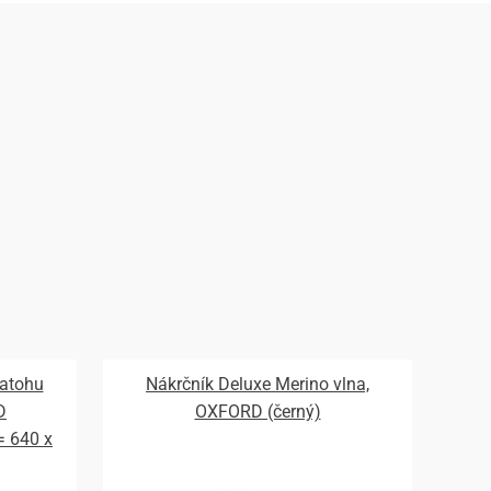
batohu
Nákrčník Deluxe Merino vlna,
D
OXFORD (černý)
 = 640 x