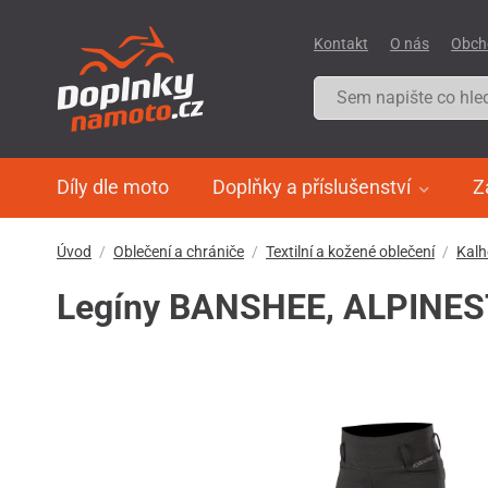
Kontakt
O nás
Obch
Díly dle moto
Doplňky a příslušenství
Z
Úvod
Oblečení a chrániče
Textilní a kožené oblečení
Kalh
Legíny BANSHEE, ALPINES