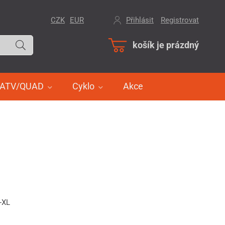
CZK
EUR
Přihlásit
/
Registrovat
košík je prázdný
ATV/QUAD
Cyklo
Akce
-XL