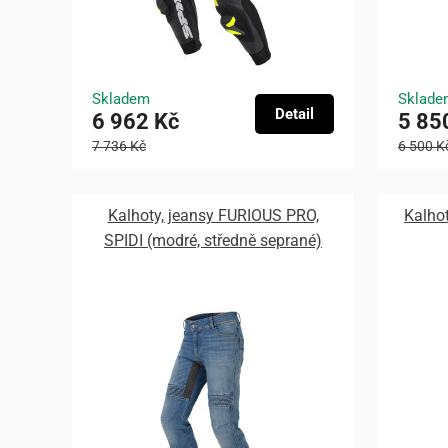
Skladem
Sklade
Detail
6 962 Kč
5 85
7 736 Kč
6 500 K
Kalhoty, jeansy FURIOUS PRO,
Kalho
SPIDI (modré, středně seprané)