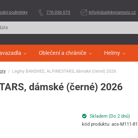
odní podmínky
776 056 073
info@doplnkynamoto.cz
avazadla
Oblečení a chrániče
Helmy
oty
Legíny BANSHEE, ALPINESTARS, dámské (černé) 2026
TARS, dámské (černé) 2026
Skladem (Do 2 dnů)
kód produktu: acs-M111-81