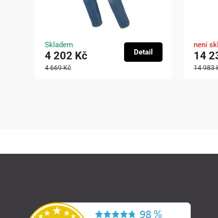
Skladem
není s
Detail
4 202 Kč
14 2
4 669 Kč
14 983 