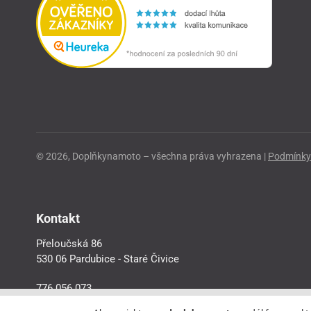
© 2026, Doplňkynamoto – všechna práva vyhrazena |
Podmínky 
Kontakt
Přeloučská 86
530 06 Pardubice - Staré Čivice
776 056 073
motorider.rf@seznam.cz