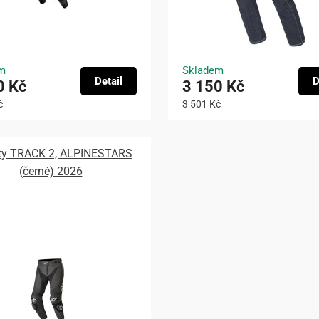
m
Skladem
Detail
D
0 Kč
3 150 Kč
č
3 501 Kč
ty TRACK 2, ALPINESTARS
(černé) 2026