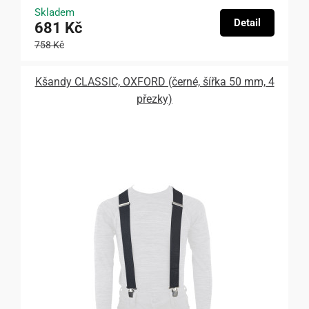
Skladem
Detail
681 Kč
758 Kč
Kšandy CLASSIC, OXFORD (černé, šířka 50 mm, 4
přezky)