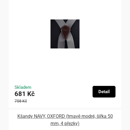
Skladem
Detail
681 Kč
758 Kč
Kšandy NAVY, OXFORD (tmavě modré, šířka 50
mm, 4 přezky)