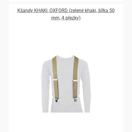
Kšandy KHAKI, OXFORD (zelené khaki, šířka 50
mm, 4 přezky)