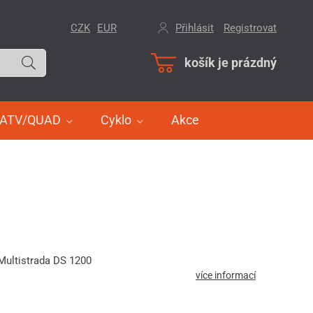
CZK
EUR
Přihlásit
/
Registrovat
košík je prázdný
ATV/QUAD
Cyklo
Akce
 Multistrada DS 1200
více informací