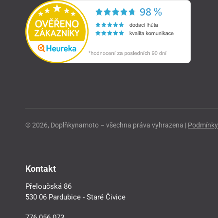
© 2026, Doplňkynamoto – všechna práva vyhrazena |
Podmínky 
Kontakt
Přeloučská 86
530 06 Pardubice - Staré Čivice
776 056 073