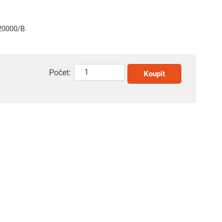
20000/B
Počet:
Koupit