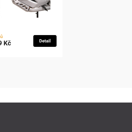
nů
Detail
9 Kč