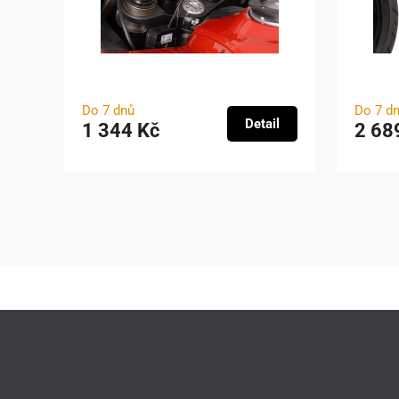
Do 7 dnů
Do 7 d
Detail
1 344 Kč
2 68