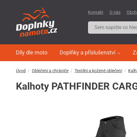
Kontakt
O nás
Obch
Díly dle moto
Doplňky a příslušenství
Z
Úvod
Oblečení a chrániče
Textilní a kožené oblečení
Kalh
Kalhoty PATHFINDER CARGO