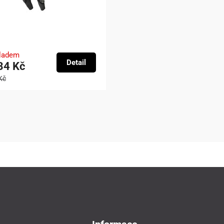
kladem
Detail
34 Kč
Kč