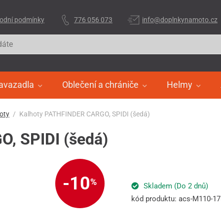
odní podmínky
776 056 073
info@doplnkynamoto.cz
avazadla
Oblečení a chrániče
Helmy
oty
Kalhoty PATHFINDER CARGO, SPIDI (šedá)
, SPIDI (šedá)
-10
%
Skladem (Do 2 dnů)
kód produktu: acs-M110-17