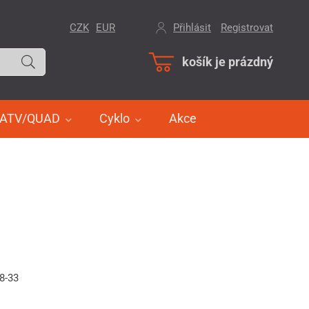
CZK
EUR
Přihlásit
/
Registrovat
košík je prázdný
ATV/QUAD
Cyklo
Akce
8-33