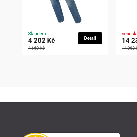
Skladem
není s
Detail
4 202 Kč
14 2
4 669 Kč
14 983 