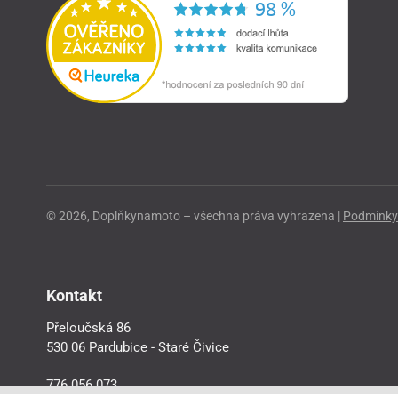
© 2026, Doplňkynamoto – všechna práva vyhrazena |
Podmínky 
Kontakt
Přeloučská 86
530 06 Pardubice - Staré Čivice
776 056 073