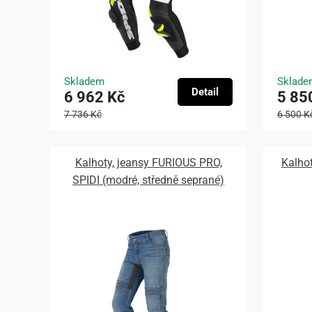
Skladem
Sklade
Detail
6 962 Kč
5 85
7 736 Kč
6 500 K
Kalhoty, jeansy FURIOUS PRO,
Kalho
SPIDI (modré, středně seprané)