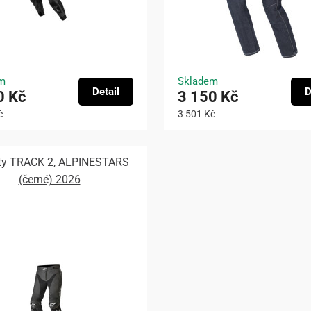
m
Skladem
Detail
D
0 Kč
3 150 Kč
č
3 501 Kč
ty TRACK 2, ALPINESTARS
(černé) 2026