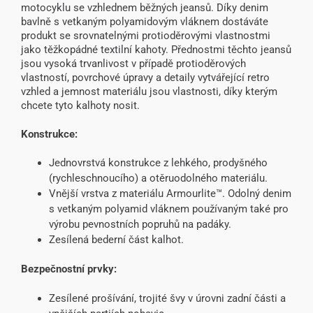
motocyklu se vzhlednem běžných jeansů. Díky denim
bavlně s vetkaným polyamidovým vláknem dostáváte
produkt se srovnatelnými protioděrovými vlastnostmi
jako těžkopádné textilní kahoty. Přednostmi těchto jeansů
jsou vysoká trvanlivost v případě protioděrových
vlastností, povrchové úpravy a detaily vytvářející retro
vzhled a jemnost materiálu jsou vlastnosti, díky kterým
chcete tyto kalhoty nosit.
Konstrukce:
Jednovrstvá konstrukce z lehkého, prodyšného
(rychleschnoucího) a otěruodolného materiálu.
Vnější vrstva z materiálu Armourlite™. Odolný denim
s vetkaným polyamid vláknem používaným také pro
výrobu pevnostních popruhů na padáky.
Zesílená bederní část kalhot.
Bezpečnostní prvky:
Zesílené prošívání, trojité švy v úrovni zadní části a