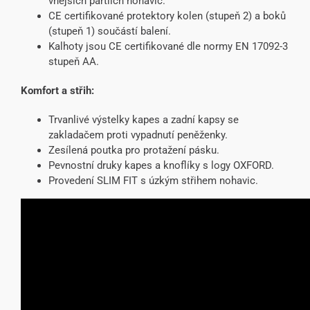
vnějších partiích nohavic.
CE certifikované protektory kolen (stupeň 2) a boků
(stupeň 1) součástí balení.
Kalhoty jsou CE certifikované dle normy EN 17092-3
stupeň AA.
Komfort a střih:
Trvanlivé výstelky kapes a zadní kapsy se
zakladačem proti vypadnutí peněženky.
Zesílená poutka pro protažení pásku.
Pevnostní druky kapes a knoflíky s logy OXFORD.
Provedení SLIM FIT s úzkým střihem nohavic.