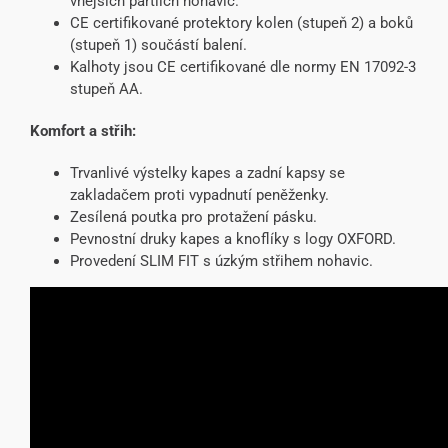
vnějších partiích nohavic.
CE certifikované protektory kolen (stupeň 2) a boků
(stupeň 1) součástí balení.
Kalhoty jsou CE certifikované dle normy EN 17092-3
stupeň AA.
Komfort a střih:
Trvanlivé výstelky kapes a zadní kapsy se
zakladačem proti vypadnutí peněženky.
Zesílená poutka pro protažení pásku.
Pevnostní druky kapes a knoflíky s logy OXFORD.
Provedení SLIM FIT s úzkým střihem nohavic.