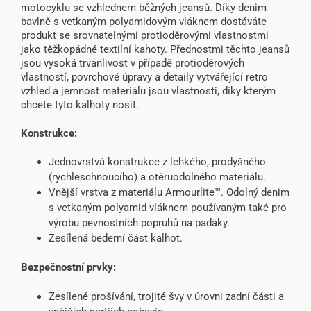
motocyklu se vzhlednem běžných jeansů. Díky denim
bavlně s vetkaným polyamidovým vláknem dostáváte
produkt se srovnatelnými protioděrovými vlastnostmi
jako těžkopádné textilní kahoty. Přednostmi těchto jeansů
jsou vysoká trvanlivost v případě protioděrových
vlastností, povrchové úpravy a detaily vytvářející retro
vzhled a jemnost materiálu jsou vlastnosti, díky kterým
chcete tyto kalhoty nosit.
Konstrukce:
Jednovrstvá konstrukce z lehkého, prodyšného
(rychleschnoucího) a otěruodolného materiálu.
Vnější vrstva z materiálu Armourlite™. Odolný denim
s vetkaným polyamid vláknem používaným také pro
výrobu pevnostních popruhů na padáky.
Zesílená bederní část kalhot.
Bezpečnostní prvky:
Zesílené prošívání, trojité švy v úrovni zadní části a