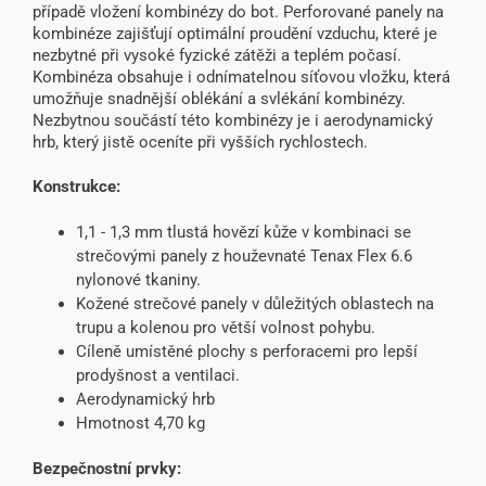
případě vložení kombinézy do bot. Perforované panely na
kombinéze zajišťují optimální proudění vzduchu, které je
nezbytné při vysoké fyzické zátěži a teplém počasí.
Kombinéza obsahuje i odnímatelnou síťovou vložku, která
umožňuje snadnější oblékání a svlékání kombinézy.
Nezbytnou součástí této kombinézy je i aerodynamický
hrb, který jistě oceníte při vyšších rychlostech.
Konstrukce:
1,1 - 1,3 mm tlustá hovězí kůže v kombinaci se
strečovými panely z houževnaté Tenax Flex 6.6
nylonové tkaniny.
Kožené strečové panely v důležitých oblastech na
trupu a kolenou pro větší volnost pohybu.
Cíleně umístěné plochy s perforacemi pro lepší
prodyšnost a ventilaci.
Aerodynamický hrb
Hmotnost 4,70 kg
Bezpečnostní prvky: