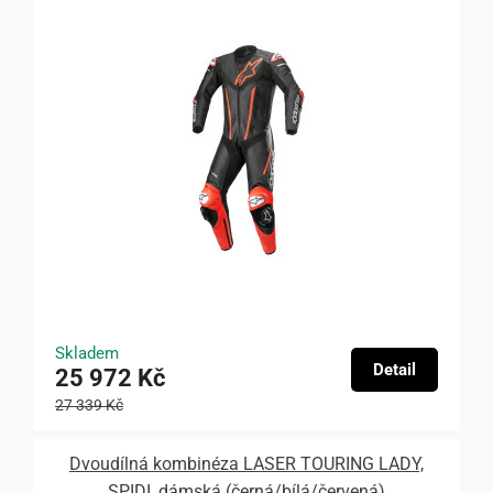
Skladem
Detail
25 972 Kč
27 339 Kč
Dvoudílná kombinéza LASER TOURING LADY,
SPIDI, dámská (černá/bílá/červená)