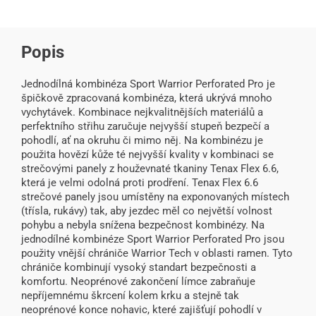
Popis
Jednodílná kombinéza Sport Warrior Perforated Pro je
špičkově zpracovaná kombinéza, která ukrývá mnoho
vychytávek. Kombinace nejkvalitnějších materiálů a
perfektního střihu zaručuje nejvyšší stupeň bezpečí a
pohodlí, ať na okruhu či mimo něj. Na kombinézu je
použita hovězí kůže té nejvyšší kvality v kombinaci se
strečovými panely z houževnaté tkaniny Tenax Flex 6.6,
která je velmi odolná proti prodření. Tenax Flex 6.6
strečové panely jsou umístěny na exponovaných místech
(třísla, rukávy) tak, aby jezdec měl co největší volnost
pohybu a nebyla snížena bezpečnost kombinézy. Na
jednodílné kombinéze Sport Warrior Perforated Pro jsou
použity vnější chrániče Warrior Tech v oblasti ramen. Tyto
chrániče kombinují vysoký standart bezpečnosti a
komfortu. Neoprénové zakončení límce zabraňuje
nepříjemnému škrcení kolem krku a stejně tak
neoprénové konce nohavic, které zajišťují pohodlí v