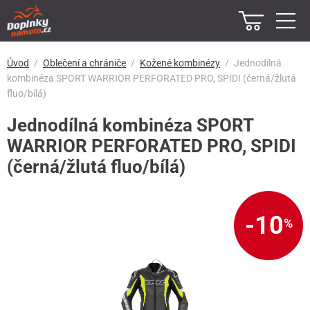
Úvod
Oblečení a chrániče
Kožené kombinézy
Jednodílná
kombinéza SPORT WARRIOR PERFORATED PRO, SPIDI (černá/žlutá
fluo/bílá)
Jednodílná kombinéza SPORT
WARRIOR PERFORATED PRO, SPIDI
(černá/žlutá fluo/bílá)
-10
%