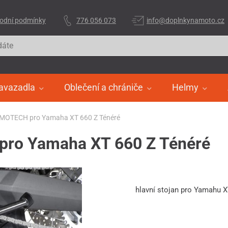
odní podmínky
776 056 073
info@doplnkynamoto.cz
avazadla
Oblečení a chrániče
Helmy
W-MOTECH pro Yamaha XT 660 Z Ténéré
pro Yamaha XT 660 Z Ténéré
hlavní stojan pro Yamahu X