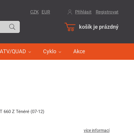
CZK
EUR
Přihlásit
/
Registrovat
košík je prázdný
ATV/QUAD
Cyklo
Akce
T 660 Z Ténéré (07-12)
více informací