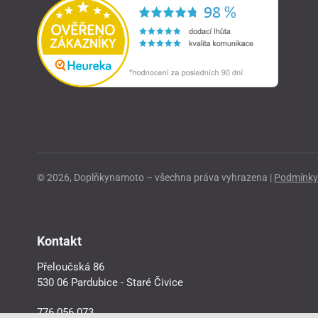
© 2026, Doplňkynamoto – všechna práva vyhrazena |
Podmínky 
Kontakt
Přeloučská 86
530 06 Pardubice - Staré Čivice
776 056 073