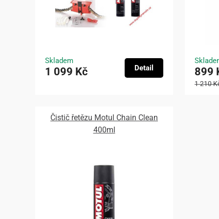
Skladem
Sklade
Detail
1 099 Kč
899 
1 210 K
Čistič řetězu Motul Chain Clean
400ml