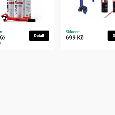
m
Skladem
Detail
D
Kč
699 Kč
č