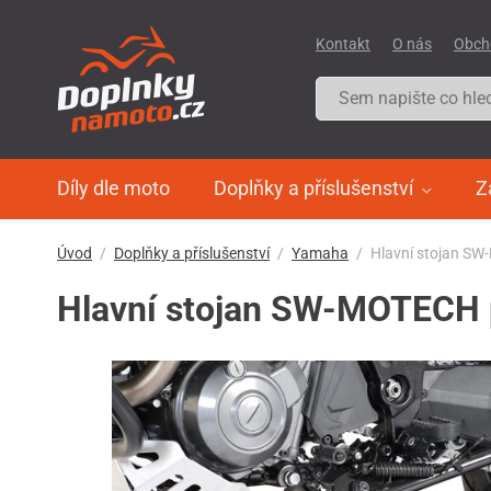
Kontakt
O nás
Obch
Díly dle moto
Doplňky a příslušenství
Z
Úvod
Doplňky a příslušenství
Yamaha
Hlavní stojan S
Hlavní stojan SW-MOTECH 