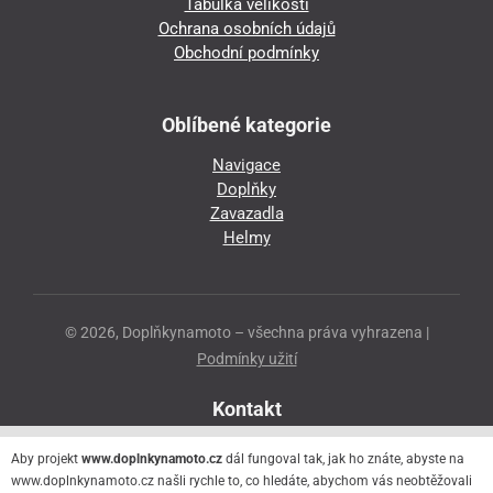
Tabulka velikostí
Ochrana osobních údajů
Obchodní podmínky
Oblíbené kategorie
Navigace
Doplňky
Zavazadla
Helmy
© 2026, Doplňkynamoto – všechna práva vyhrazena |
Podmínky užití
Kontakt
Přeloučská 86
Aby projekt
www.doplnkynamoto.cz
dál fungoval tak, jak ho znáte, abyste na
530 06 Pardubice - Staré Čivice
www.doplnkynamoto.cz našli rychle to, co hledáte, abychom vás neobtěžovali