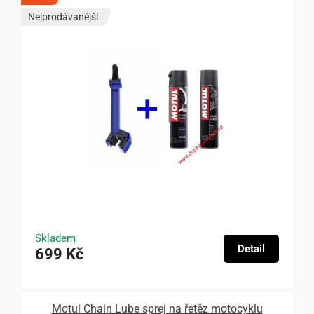
Nejprodávanější
Skladem
Detail
699 Kč
Motul Chain Lube sprej na řetěz motocyklu