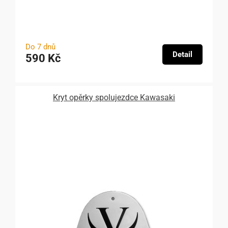
Do 7 dnů
Detail
590 Kč
Kryt opěrky spolujezdce Kawasaki