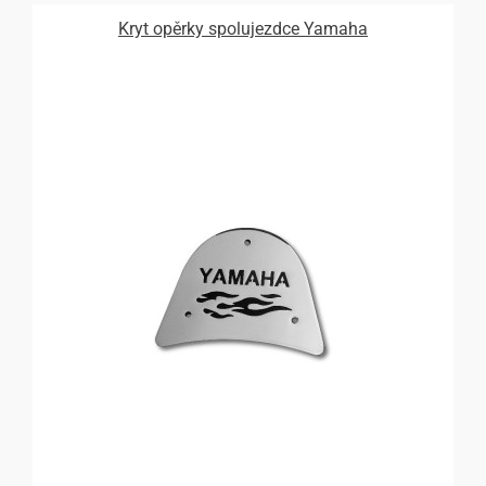
Kryt opěrky spolujezdce Yamaha