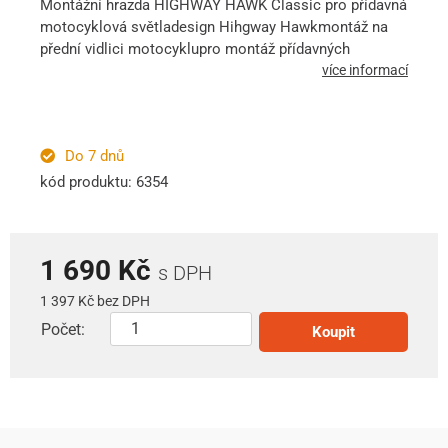
Montážní hrazda HIGHWAY HAWK Classic pro přídavná
motocyklová světladesign Hihgway Hawkmontáž na
přední vidlici motocyklupro montáž přídavných
více informací
Do 7 dnů
kód produktu: 6354
1 690 Kč
s DPH
1 397 Kč bez DPH
Počet:
Koupit