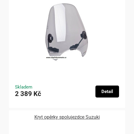
Skladem
Detail
2 389 Kč
Kryt opěrky spolujezdce Suzuki