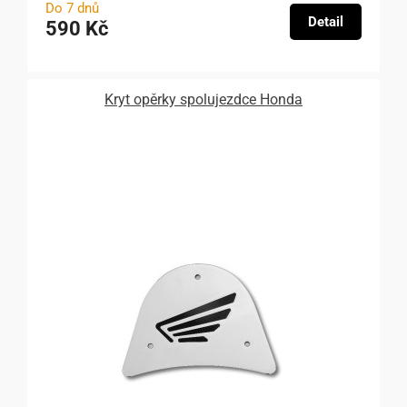
Do 7 dnů
Detail
590 Kč
Kryt opěrky spolujezdce Honda