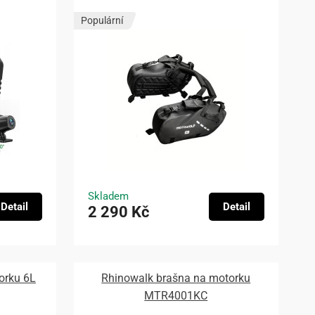
Populární
Skladem
Detail
Detail
2 290 Kč
orku 6L
Rhinowalk brašna na motorku
MTR4001KC