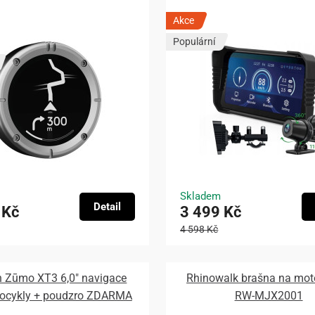
Akce
Populární
Skladem
Detail
 Kč
3 499 Kč
4 598 Kč
 Zūmo XT3 6,0″ navigace
Rhinowalk brašna na mot
tocykly + poudzro ZDARMA
RW-MJX2001