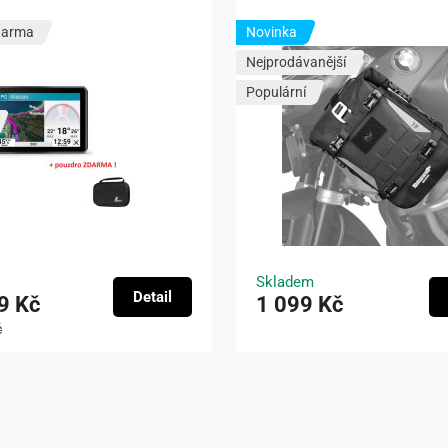
darma
Novinka
Nejprodávanější
Populární
Skladem
Detail
9 Kč
1 099 Kč
č