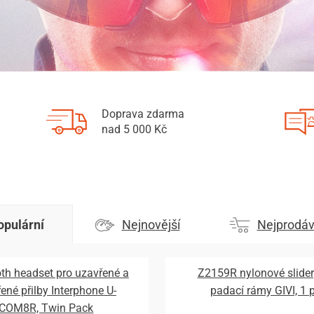
Doprava zdarma
nad 5 000 Kč
opulární
Nejnovější
Nejprodáv
th headset pro uzavřené a
Z2159R nylonové slider
řené přilby Interphone U-
padací rámy GIVI, 1 
COM8R, Twin Pack