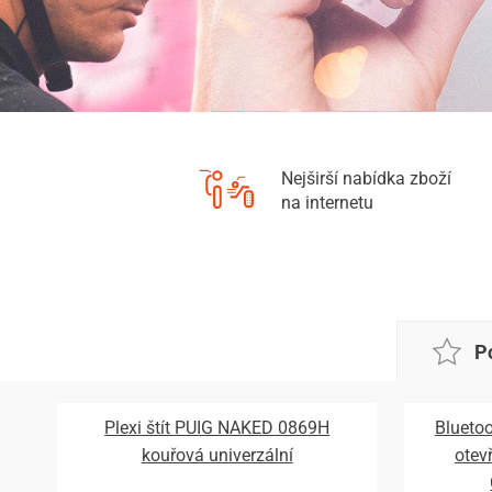
Nejširší nabídka zboží
na internetu
P
Plexi štít PUIG NAKED 0869H
Bluetoo
kouřová univerzální
otev