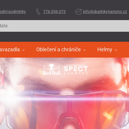
odní podmínky
776 056 073
info@doplnkynamoto.cz
avazadla
Oblečení a chrániče
Helmy