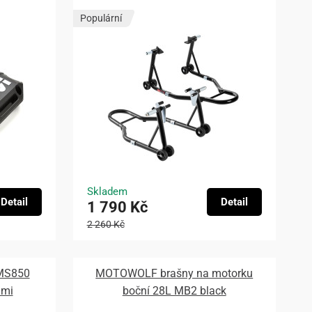
Populární
Skladem
Detail
Detail
1 790 Kč
2 260 Kč
 MS850
MOTOWOLF brašny na motorku
ami
boční 28L MB2 black