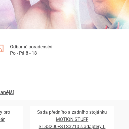
Odborné poradenství
Po - Pá 8 - 18
anější
y pro
Sada předního a zadního stojánku
pár
MOTION STUFF
STS3200+STS3210 s adaptéry L