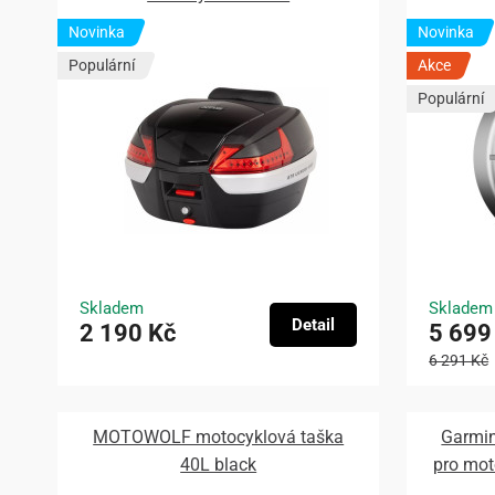
Novinka
Novinka
Populární
Akce
Populární
Skladem
Skladem
Detail
2 190 Kč
5 699
6 291 Kč
MOTOWOLF motocyklová taška
Garmin
40L black
pro mo