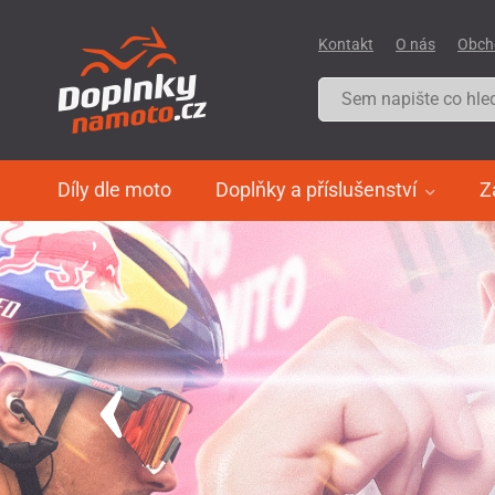
Kontakt
O nás
Obch
Díly dle moto
Doplňky a příslušenství
Z