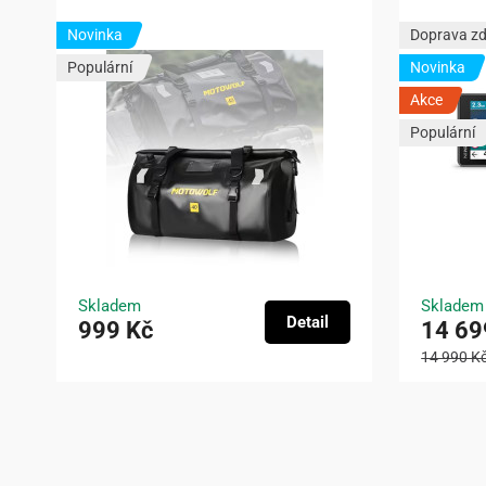
Novinka
Doprava z
Populární
Novinka
Akce
Populární
Skladem
Skladem
Detail
999 Kč
14 69
14 990 K