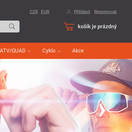
CZK
EUR
Přihlásit
/
Registrovat
košík je prázdný
ATV/QUAD
Cyklo
Akce