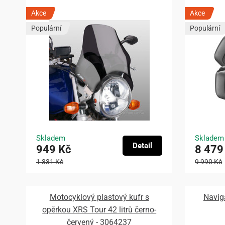
Akce
Akce
Populární
Populární
Skladem
Skladem
Detail
949 Kč
8 479
1 331 Kč
9 990 Kč
Motocyklový plastový kufr s
Navig
opěrkou XRS Tour 42 litrů černo-
červený - 3064237