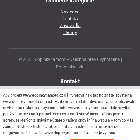
Oblíbené kategorie
Navigace
Doplňky
Zavazadla
Helmy
© 2026, Doplňkynamoto – všechna práva vyhrazena |
Podmínky užití
Kontakt
Přeloučská 86
Aby projekt
www.doplnkynamoto.cz
dál fungoval tak, jak ho znáte, abyste na
530 06 Pardubice - Staré Čivice
www.doplnkynamoto.cz našli rychle to, co hledáte, abychom vás neobtěžovali
nevhodnou reklamou, abychom mohli www.doplnkynamoto.cz dále rozvíjet,
776 056 073
používáme my i naši partneři cookies a další síťové identifikátory jako IP
motorider.rf@seznam.cz
adresy, ze kterých získáváme údaje o vašem chování na webu a o tom co Vás
zajímá. Některé z těchto cookies a dalších nástrojů jsou nezbytné pro
fungování našeho webu www.doplnkynamoto.cz a nelze je vypnout.