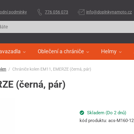
odní podmínky
776 056 073
info@doplnkynamoto.cz
avazadla
Oblečení a chrániče
Helmy
olen
Chrániče kolen EM11, EMERZE (černá, pár)
ZE (černá, pár)
Skladem (Do 2 dnů)
kód produktu: acs-M160-1