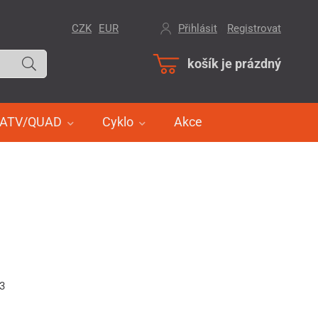
CZK
EUR
Přihlásit
/
Registrovat
košík je prázdný
ATV/QUAD
Cyklo
Akce
23