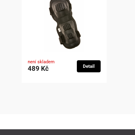
není skladem
Detail
489 Kč