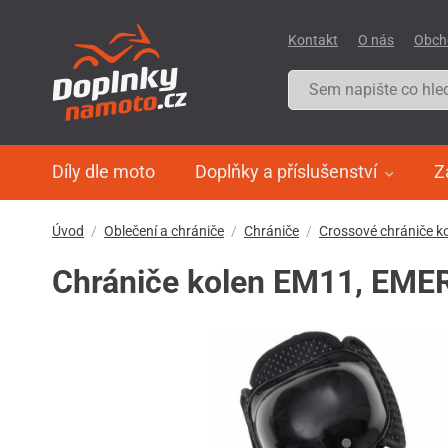
Kontakt
O nás
Obch
Díly dle moto
Doplňky a příslušenství
Z
Úvod
Oblečení a chrániče
Chrániče
Crossové chrániče k
Chrániče kolen EM11, EMER