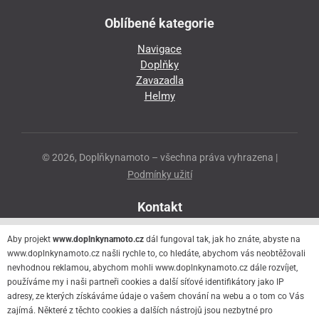
Oblíbené kategorie
Navigace
Doplňky
Zavazadla
Helmy
© 2026, Doplňkynamoto – všechna práva vyhrazena |
Podmínky užití
Kontakt
Přeloučská 86
Aby projekt
www.doplnkynamoto.cz
dál fungoval tak, jak ho znáte, abyste na
530 06 Pardubice - Staré Čivice
www.doplnkynamoto.cz našli rychle to, co hledáte, abychom vás neobtěžovali
nevhodnou reklamou, abychom mohli www.doplnkynamoto.cz dále rozvíjet,
776 056 073
používáme my i naši partneři cookies a další síťové identifikátory jako IP
motorider.rf@seznam.cz
adresy, ze kterých získáváme údaje o vašem chování na webu a o tom co Vás
zajímá. Některé z těchto cookies a dalších nástrojů jsou nezbytné pro