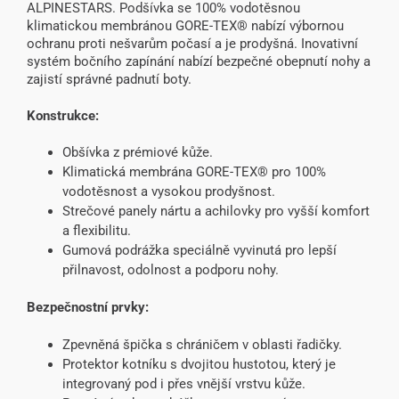
ALPINESTARS. Podšívka se 100% vodotěsnou
klimatickou membránou GORE-TEX® nabízí výbornou
ochranu proti nešvarům počasí a je prodyšná. Inovativní
systém bočního zapínání nabízí bezpečné obepnutí nohy a
zajistí správné padnutí boty.
Konstrukce:
Obšívka z prémiové kůže.
Klimatická membrána GORE-TEX® pro 100%
vodotěsnost a vysokou prodyšnost.
Strečové panely nártu a achilovky pro vyšší komfort
a flexibilitu.
Gumová podrážka speciálně vyvinutá pro lepší
přilnavost, odolnost a podporu nohy.
Bezpečnostní prvky:
Zpevněná špička s chráničem v oblasti řadičky.
Protektor kotníku s dvojitou hustotou, který je
integrovaný pod i přes vnější vrstvu kůže.