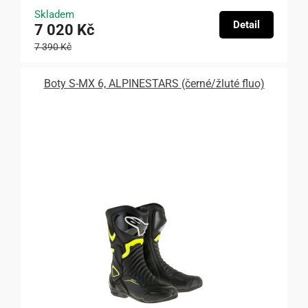
Skladem
Detail
7 020 Kč
7 390 Kč
Boty S-MX 6, ALPINESTARS (černé/žluté fluo)