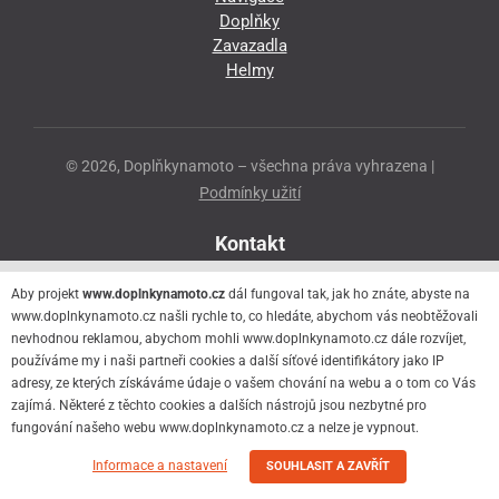
Doplňky
Zavazadla
Helmy
© 2026, Doplňkynamoto – všechna práva vyhrazena |
Podmínky užití
Kontakt
Přeloučská 86
Aby projekt
www.doplnkynamoto.cz
dál fungoval tak, jak ho znáte, abyste na
530 06 Pardubice - Staré Čivice
www.doplnkynamoto.cz našli rychle to, co hledáte, abychom vás neobtěžovali
nevhodnou reklamou, abychom mohli www.doplnkynamoto.cz dále rozvíjet,
776 056 073
používáme my i naši partneři cookies a další síťové identifikátory jako IP
motorider.rf@seznam.cz
adresy, ze kterých získáváme údaje o vašem chování na webu a o tom co Vás
zajímá. Některé z těchto cookies a dalších nástrojů jsou nezbytné pro
fungování našeho webu www.doplnkynamoto.cz a nelze je vypnout.
Informace a nastavení
SOUHLASIT A ZAVŘÍT