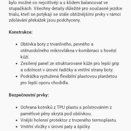
bylo možné co nejcitlivěji a s klidem balancovat ve
stupačkách. Všechny detaily důležité pro současné jezdce
trialu, kteří se potýkají se stále obtížnějšími prvky v rámci
zdolávání překážek jsou podchyceny.
Konstrukce:
Obšívka boty z trvanlivého, pevného a
otěruodolného mikrovlákna v kombinaci s hovězí
kůží.
Zesílený panel ze strukturované kůže pro lepší grip
a odolnost v úrovni řadičky a vnitřní strany boty.
Podrážka vyztužená flexibilní plastovou planžetou
pro lepší oporu chodidla.
Bezpečnostní prvky:
Ochrana kotníků z TPU plastu s polstrováním z
paměťové pěny skrytá pod obšívkou.
Vnější holenní protektor z trvzeného termoplastu.
Vnitřní vložky v úrovni paty a špičky.