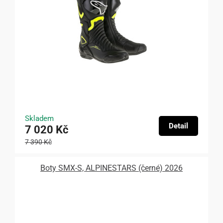
Skladem
Detail
7 020 Kč
7 390 Kč
Boty SMX-S, ALPINESTARS (černé) 2026