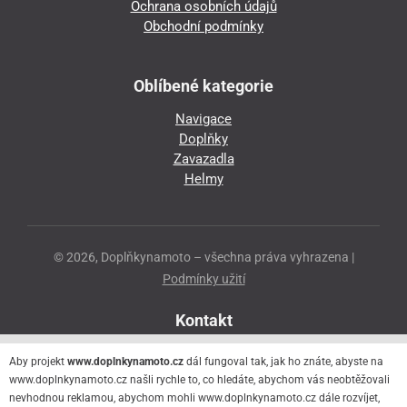
Ochrana osobních údajů
Obchodní podmínky
Oblíbené kategorie
Navigace
Doplňky
Zavazadla
Helmy
© 2026, Doplňkynamoto – všechna práva vyhrazena |
Podmínky užití
Kontakt
Přeloučská 86
Aby projekt
www.doplnkynamoto.cz
dál fungoval tak, jak ho znáte, abyste na
530 06 Pardubice - Staré Čivice
www.doplnkynamoto.cz našli rychle to, co hledáte, abychom vás neobtěžovali
nevhodnou reklamou, abychom mohli www.doplnkynamoto.cz dále rozvíjet,