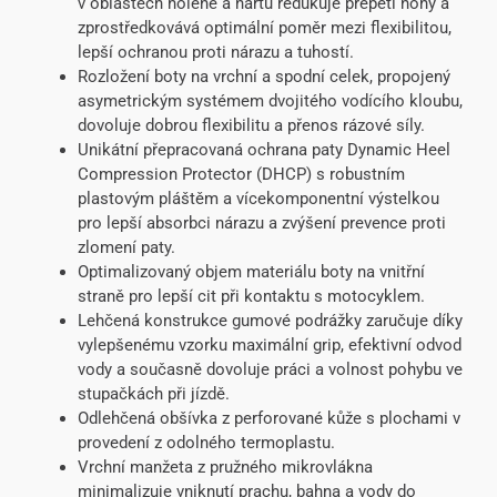
v oblastech holeně a nártu redukuje přepětí nohy a
zprostředkovává optimální poměr mezi flexibilitou,
lepší ochranou proti nárazu a tuhostí.
Rozložení boty na vrchní a spodní celek, propojený
asymetrickým systémem dvojitého vodícího kloubu,
dovoluje dobrou flexibilitu a přenos rázové síly.
Unikátní přepracovaná ochrana paty Dynamic Heel
Compression Protector (DHCP) s robustním
plastovým pláštěm a vícekomponentní výstelkou
pro lepší absorbci nárazu a zvýšení prevence proti
zlomení paty.
Optimalizovaný objem materiálu boty na vnitřní
straně pro lepší cit při kontaktu s motocyklem.
Lehčená konstrukce gumové podrážky zaručuje díky
vylepšenému vzorku maximální grip, efektivní odvod
vody a současně dovoluje práci a volnost pohybu ve
stupačkách při jízdě.
Odlehčená obšívka z perforované kůže s plochami v
provedení z odolného termoplastu.
Vrchní manžeta z pružného mikrovlákna
minimalizuje vniknutí prachu, bahna a vody do