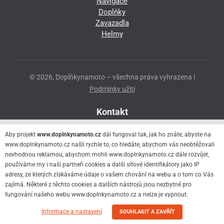
Navigace
Doplňky
Zavazadla
Helmy
© 2026, Doplňkynamoto – všechna práva vyhrazena |
Podmínky užití
Kontakt
Přeloučská 86
Aby projekt
www.doplnkynamoto.cz
dál fungoval tak, jak ho znáte, abyste na
530 06 Pardubice - Staré Čivice
www.doplnkynamoto.cz našli rychle to, co hledáte, abychom vás neobtěžovali
nevhodnou reklamou, abychom mohli www.doplnkynamoto.cz dále rozvíjet,
776 056 073
používáme my i naši partneři cookies a další síťové identifikátory jako IP
motorider.rf@seznam.cz
adresy, ze kterých získáváme údaje o vašem chování na webu a o tom co Vás
zajímá. Některé z těchto cookies a dalších nástrojů jsou nezbytné pro
fungování našeho webu www.doplnkynamoto.cz a nelze je vypnout.
Informace a nastavení
SOUHLASIT A ZAVŘÍT