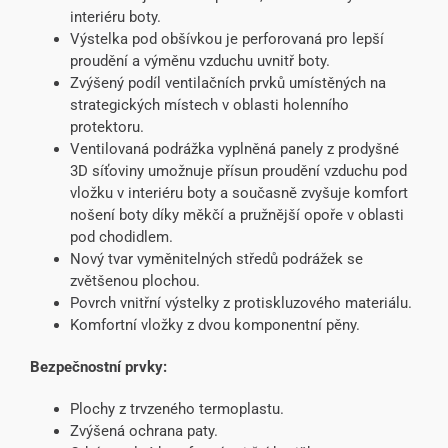
interiéru boty.
Výstelka pod obšívkou je perforovaná pro lepší
proudění a výměnu vzduchu uvnitř boty.
Zvýšený podíl ventilačních prvků umístěných na
strategických místech v oblasti holenního
protektoru.
Ventilovaná podrážka vyplněná panely z prodyšné
3D síťoviny umožnuje přísun proudění vzduchu pod
vložku v interiéru boty a současně zvyšuje komfort
nošení boty díky měkčí a pružnější opoře v oblasti
pod chodidlem.
Nový tvar vyměnitelných středů podrážek se
zvětšenou plochou.
Povrch vnitřní výstelky z protiskluzového materiálu.
Komfortní vložky z dvou komponentní pěny.
Bezpečnostní prvky:
Plochy z trvzeného termoplastu.
Zvýšená ochrana paty.