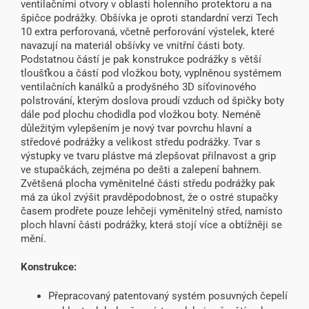
ventilačními otvory v oblasti holenního protektoru a na
špičce podrážky. Obšívka je oproti standardní verzi Tech
10 extra perforovaná, včetně perforování výstelek, které
navazují na materiál obšívky ve vnitřní části boty.
Podstatnou částí je pak konstrukce podrážky s větší
tloušťkou a částí pod vložkou boty, vyplněnou systémem
ventilačních kanálků a prodyšného 3D síťovinového
polstrování, kterým doslova proudí vzduch od špičky boty
dále pod plochu chodidla pod vložkou boty. Neméně
důležitým vylepšením je nový tvar povrchu hlavní a
středové podrážky a velikost středu podrážky. Tvar s
výstupky ve tvaru plástve má zlepšovat přilnavost a grip
ve stupačkách, zejména po dešti a zalepení bahnem.
Zvětšená plocha vyměnitelné části středu podrážky pak
má za úkol zvýšit pravděpodobnost, že o ostré stupačky
časem prodřete pouze lehčeji vyměnitelný střed, namísto
ploch hlavní části podrážky, která stojí více a obtížněji se
mění.
Konstrukce:
Přepracovaný patentovaný systém posuvných čepelí