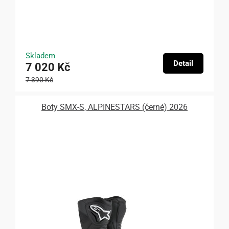
Skladem
Detail
7 020 Kč
7 390 Kč
Boty SMX-S, ALPINESTARS (černé) 2026