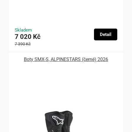
Skladem
Detail
7 020 Kč
7 390 Kč
Boty SMX-S, ALPINESTARS (černé) 2026