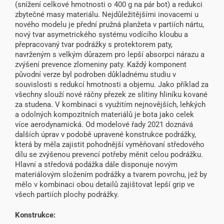
(snížení celkové hmotnosti o 400 g na pár bot) a redukci
zbytečné masy materiálu. Nejdůležitějšími inovacemi u
nového modelu je přední pružná planžeta v partiích nártu,
nový tvar asymetrického systému vodícího kloubu a
přepracovaný tvar podrážky s protektorem paty,
navrženým s velkým důrazem pro lepší absorpci nárazu a
zvýšení prevence zlomeniny paty. Každý komponent
původní verze byl podroben důkladnému studiu v
souvislosti s redukcí hmotnosti a objemu. Jako příklad za
všechny slouží nové ráčny přezek ze slitiny hliníku kované
za studena. V kombinaci s využitím nejnovějších, lehkých
a odolných kompozitních materiálů je bota jako celek
více aerodynamická. Od modelové řady 2021 doznává
dalších úprav v podobě upravené konstrukce podrážky,
která by měla zajistit pohodnější vyměňovaní středového
dílu se zvýšenou prevencí potřeby měnit celou podrážku.
Hlavní a středová podážka dále disponuje novým
materiálovým složením podrážky a tvarem povrchu, jež by
mělo v kombinaci obou detailů zajištovat lepší grip ve
všech partiích plochy podrážky.
Konstrukce: