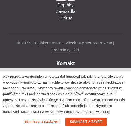
Doplňky
Zavazadla
Helmy
© 2026, Doplňkynamoto – všechna práva vyhrazena |
Podmínky užití
Kontakt
Přeloučská 86
Aby projekt
www.doplnkynamoto.cz
dál fungoval tak, jak ho znáte, abyste na
530 06 Pardubice - Staré Čivice
www.doplnkynamoto.cz našli rychle to, co hledáte, abychom vás neobtěžovali
nevhodnou reklamou, abychom mohli www.doplnkynamoto.cz dále rozvíjet,
776 056 073
používáme my i naši partneři cookies a další síťové identifikátory jako IP
motorider.rf@seznam.cz
adresy, ze kterých získáváme údaje o vašem chování na webu a o tom co Vás
zajímá. Některé z těchto cookies a dalších nástrojů jsou nezbytné pro
fungování našeho webu www.doplnkynamoto.cz a nelze je vypnout.
Informace a nastavení
SOUHLASIT A ZAVŘÍT