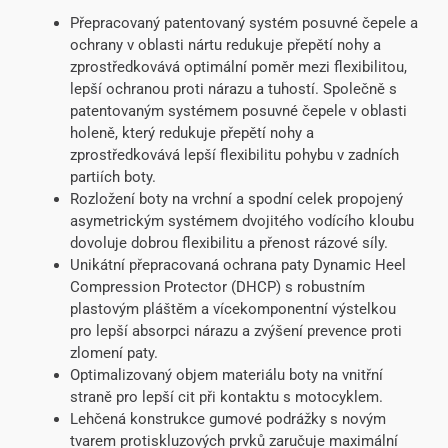
Přepracovaný patentovaný systém posuvné čepele a
ochrany v oblasti nártu redukuje přepětí nohy a
zprostředkovává optimální poměr mezi flexibilitou,
lepší ochranou proti nárazu a tuhostí. Společně s
patentovaným systémem posuvné čepele v oblasti
holeně, který redukuje přepětí nohy a
zprostředkovává lepší flexibilitu pohybu v zadních
partiích boty.
Rozložení boty na vrchní a spodní celek propojený
asymetrickým systémem dvojitého vodícího kloubu
dovoluje dobrou flexibilitu a přenost rázové síly.
Unikátní přepracovaná ochrana paty Dynamic Heel
Compression Protector (DHCP) s robustním
plastovým pláštěm a vícekomponentní výstelkou
pro lepší absorpci nárazu a zvýšení prevence proti
zlomení paty.
Optimalizovaný objem materiálu boty na vnitřní
straně pro lepší cit při kontaktu s motocyklem.
Lehčená konstrukce gumové podrážky s novým
tvarem protiskluzových prvků zaručuje maximální