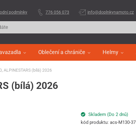
odní podmínky
776 056 073
info@doplnkynamoto.cz
avazadla
Oblečení a chrániče
Helmy
0, ALPINESTARS (bílá) 2026
S (bílá) 2026
Skladem (Do 2 dnů)
kód produktu: acs-M130-37