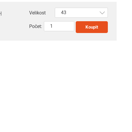
H
Velikost
Počet:
Koupit