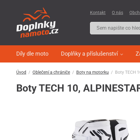
Kontakt
O nás
Obch
Díly dle moto
Doplňky a příslušenství
Z
Úvod
Oblečení a chrániče
Boty na motorku
Boty TECH 1
Boty TECH 10, ALPINESTAR