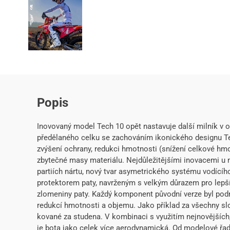
Popis
Inovovaný model Tech 10 opět nastavuje další milník v 
předělaného celku se zachováním ikonického designu Te
zvýšení ochrany, redukci hmotnosti (snížení celkové hmo
zbytečné masy materiálu. Nejdůležitějšími inovacemi u 
partiích nártu, nový tvar asymetrického systému vodícíh
protektorem paty, navrženým s velkým důrazem pro lepší
zlomeniny paty. Každý komponent původní verze byl pod
redukcí hmotnosti a objemu. Jako příklad za všechny slou
kované za studena. V kombinaci s využitím nejnovějších
je bota jako celek více aerodynamická. Od modelové řa