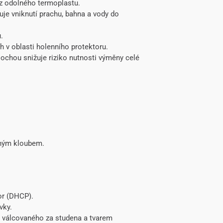
z odolného termoplastu.
je vniknutí prachu, bahna a vody do
.
h v oblasti holenního protektoru.
lochou snižuje riziko nutnosti výměny celé
aným kloubem.
or (DHCP).
vky.
ku válcovaného za studena a tvarem