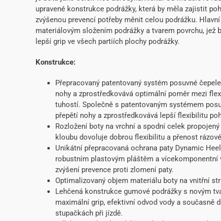
upravené konstrukce podrážky, která by měla zajistit p
zvýšenou prevencí potřeby měnit celou podrážku. Hlavn
materiálovým složením podrážky a tvarem povrchu, jež b
lepší grip ve všech partiích plochy podrážky.
Konstrukce:
Přepracovaný patentovaný systém posuvné čepele a
nohy a zprostředkovává optimální poměr mezi flexib
tuhostí. Společně s patentovaným systémem posuvn
přepětí nohy a zprostředkovává lepší flexibilitu po
Rozložení boty na vrchní a spodní celek propoje
kloubu dovoluje dobrou flexibilitu a přenost rázové 
Unikátní přepracovaná ochrana paty Dynamic Hee
robustním plastovým pláštěm a vícekomponentní v
zvýšení prevence proti zlomení paty.
Optimalizovaný objem materiálu boty na vnitřní str
Lehčená konstrukce gumové podrážky s novým tva
maximální grip, efektivní odvod vody a současně d
stupačkách při jízdě.