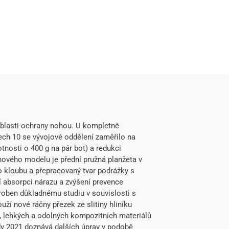
oblasti ochrany nohou. U kompletně
ch 10 se vývojové oddělení zaměřilo na
tnosti o 400 g na pár bot) a redukci
nového modelu je přední pružná planžeta v
o kloubu a přepracovaný tvar podrážky s
 absorpci nárazu a zvýšení prevence
roben důkladnému studiu v souvislosti s
ží nové ráčny přezek ze slitiny hliníku
, lehkých a odolných kompozitních materiálů
dy 2021 doznává dalších úprav v podobě