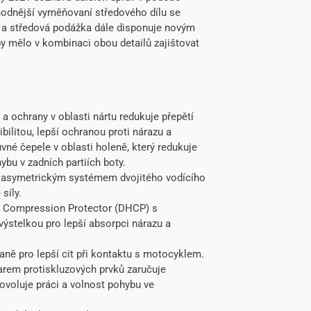
ohodnější vyměňovaní středového dílu se
í a středová podážka dále disponuje novým
y mělo v kombinaci obou detailů zajištovat
 ochrany v oblasti nártu redukuje přepětí
ilitou, lepší ochranou proti nárazu a
é čepele v oblasti holeně, který redukuje
hybu v zadních partiích boty.
ný asymetrickým systémem dvojitého vodícího
síly.
l Compression Protector (DHCP) s
ýstelkou pro lepší absorpci nárazu a
aně pro lepší cit při kontaktu s motocyklem.
rem protiskluzových prvků zaručuje
ovoluje práci a volnost pohybu ve