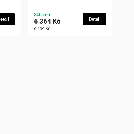
Skladem
etail
Detail
6 364 Kč
6 699 Kč