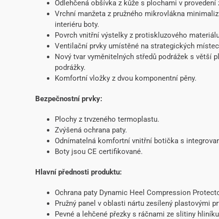
Odlehčená obšívka z kůže s plochami v provedení 
Vrchní manžeta z pružného mikrovlákna minimalizu
interiéru boty.
Povrch vnitřní výstelky z protiskluzového materiálu
Ventilační prvky umístěné na strategických místec
Nový tvar vyměnitelných středů podrážek s větší p
podrážky.
Komfortní vložky z dvou komponentní pěny.
Bezpečnostní prvky:
Plochy z trvzeného termoplastu.
Zvýšená ochrana paty.
Odnímatelná komfortní vnitřní botička s integrov
Boty jsou CE certifikované.
Hlavní přednosti produktu:
Ochrana paty Dynamic Heel Compression Protect
Pružný panel v oblasti nártu zesílený plastovými pr
Pevné a lehčené přezky s ráčnami ze slitiny hliní