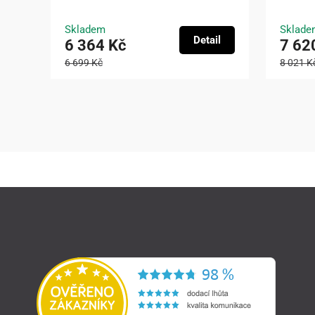
Skladem
Sklade
Detail
6 364 Kč
7 62
6 699 Kč
8 021 K