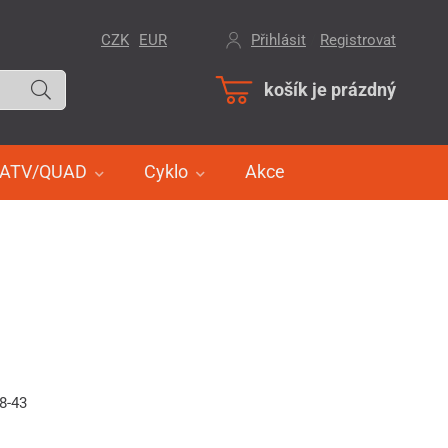
CZK
EUR
Přihlásit
/
Registrovat
košík je prázdný
ATV/QUAD
Cyklo
Akce
8-43