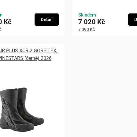
m
Skladem
Detail
D
0 Kč
7 020 Kč
č
7 390 Kč
AIR PLUS XCR 2 GORE-TEX,
INESTARS (černé) 2026