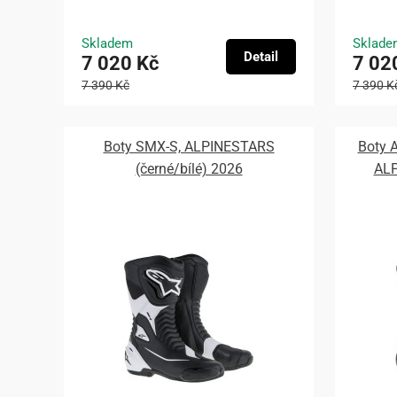
Skladem
Sklade
Detail
7 020 Kč
7 02
7 390 Kč
7 390 K
Boty SMX-S, ALPINESTARS
Boty 
(černé/bílé) 2026
ALP