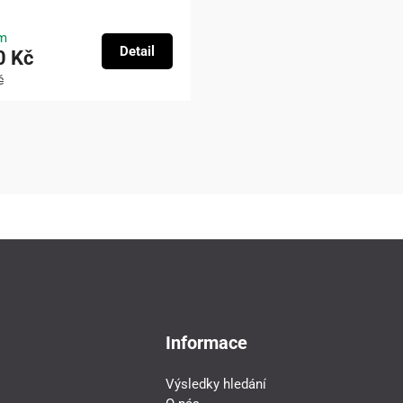
m
Detail
0 Kč
č
Informace
Výsledky hledání