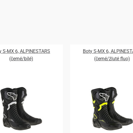
y S-MX 6, ALPINESTARS
Boty S-MX 6, ALPINES
(černé/bílé)
(černé/žluté fluo)