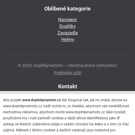
Oblíbené kategorie
Navigace
Doplňky
Zavazadla
Helmy
© 2026, Doplňkynamoto – všechna práva vyhrazena |
Podmínky užití
Kontakt
Přeloučská 86
Aby projekt
www.doplnkynamoto.cz
dál fungoval tak, jak ho znáte, abyste na
530 06 Pardubice - Staré Čivice
www.doplnkynamoto.cz našli rychle to, co hledáte, abychom vás neobtěžovali
nevhodnou reklamou, abychom mohli www.doplnkynamoto.cz dále rozvíjet,
776 056 073
používáme my i naši partneři cookies a další síťové identifikátory jako IP
motorider.rf@seznam.cz
adresy, ze kterých získáváme údaje o vašem chování na webu a o tom co Vás
zajímá. Některé z těchto cookies a dalších nástrojů jsou nezbytné pro