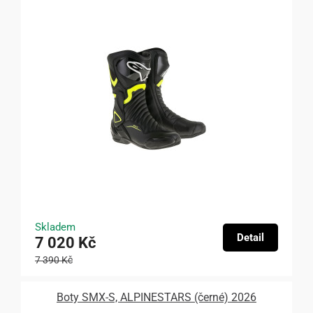
Skladem
Detail
7 020 Kč
7 390 Kč
Boty SMX-S, ALPINESTARS (černé) 2026