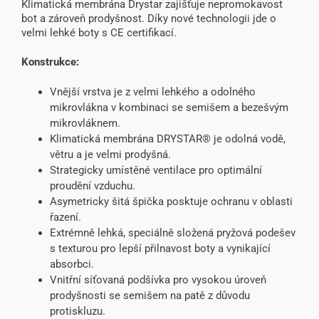
Klimatická membrána Drystar zajišťuje nepromokavost
bot a zároveň prodyšnost. Díky nové technologii jde o
velmi lehké boty s CE certifikací.
Konstrukce:
Vnější vrstva je z velmi lehkého a odolného
mikrovlákna v kombinaci se semišem a bezešvým
mikrovláknem.
Klimatická membrána DRYSTAR® je odolná vodě,
větru a je velmi prodyšná.
Strategicky umístěné ventilace pro optimální
proudění vzduchu.
Asymetricky šitá špička posktuje ochranu v oblasti
řazení.
Extrémně lehká, speciálně složená pryžová podešev
s texturou pro lepší přilnavost boty a vynikající
absorbci.
Vnitřní síťovaná podšívka pro vysokou úroveň
prodyšnosti se semišem na patě z důvodu
protiskluzu.