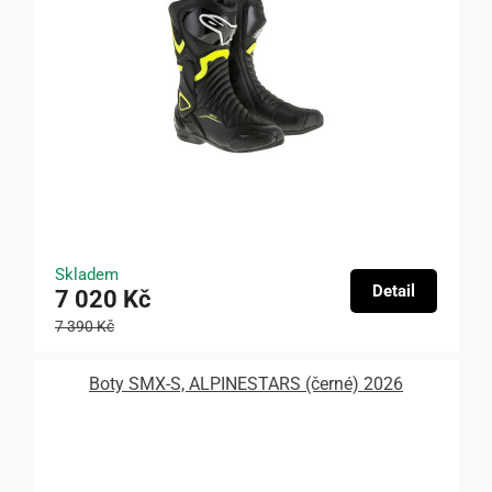
Skladem
Detail
7 020 Kč
7 390 Kč
Boty SMX-S, ALPINESTARS (černé) 2026