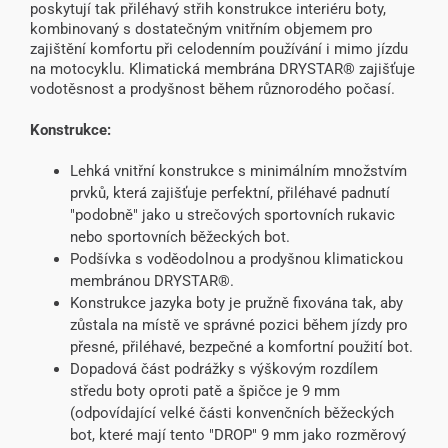
poskytují tak přiléhavý střih konstrukce interiéru boty,
kombinovaný s dostatečným vnitřním objemem pro
zajištění komfortu při celodenním používání i mimo jízdu
na motocyklu. Klimatická membrána DRYSTAR® zajišťuje
vodotěsnost a prodyšnost během různorodého počasí.
Konstrukce:
Lehká vnitřní konstrukce s minimálním množstvím
prvků, která zajišťuje perfektní, přiléhavé padnutí
"podobně" jako u strečových sportovních rukavic
nebo sportovních běžeckých bot.
Podšívka s voděodolnou a prodyšnou klimatickou
membránou DRYSTAR®.
Konstrukce jazyka boty je pružně fixována tak, aby
zůstala na místě ve správné pozici během jízdy pro
přesné, přiléhavé, bezpečné a komfortní použití bot.
Dopadová část podrážky s výškovým rozdílem
středu boty oproti patě a špičce je 9 mm
(odpovídající velké části konvenčních běžeckých
bot, které mají tento "DROP" 9 mm jako rozměrový