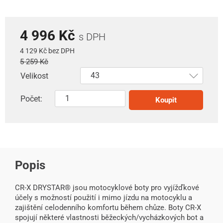
4 996 Kč
s DPH
4 129 Kč bez DPH
5 259 Kč
Velikost
Počet:
Koupit
Popis
CR-X DRYSTAR® jsou motocyklové boty pro vyjížďkové
účely s možností použití i mimo jízdu na motocyklu a
zajištění celodenního komfortu během chůze. Boty CR-X
spojují některé vlastnosti běžeckých/vycházkových bot a