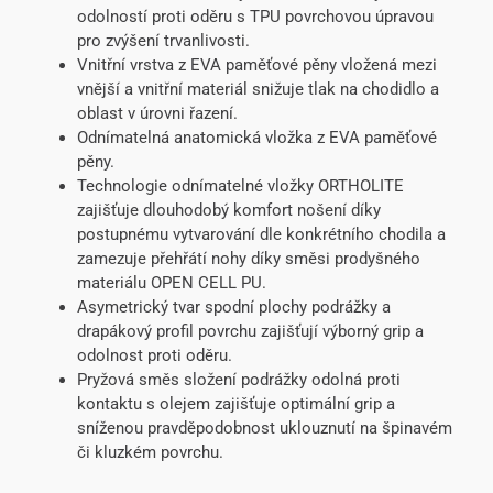
odolností proti oděru s TPU povrchovou úpravou
pro zvýšení trvanlivosti.
Vnitřní vrstva z EVA paměťové pěny vložená mezi
vnější a vnitřní materiál snižuje tlak na chodidlo a
oblast v úrovni řazení.
Odnímatelná anatomická vložka z EVA paměťové
pěny.
Technologie odnímatelné vložky ORTHOLITE
zajišťuje dlouhodobý komfort nošení díky
postupnému vytvarování dle konkrétního chodila a
zamezuje přehřátí nohy díky směsi prodyšného
materiálu OPEN CELL PU.
Asymetrický tvar spodní plochy podrážky a
drapákový profil povrchu zajišťují výborný grip a
odolnost proti oděru.
Pryžová směs složení podrážky odolná proti
kontaktu s olejem zajišťuje optimální grip a
sníženou pravděpodobnost uklouznutí na špinavém
či kluzkém povrchu.