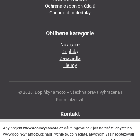
Ochrana osobních údajů
Obchodní podmínky
Oblíbené kategorie
Navigace
Doplňky
Zavazadla
Helmy
© 2026, Doplňkynamoto – všechna práva vyhrazena |
Podmínky užití
Kontakt
Přeloučská 86
Aby projekt
www.doplnkynamoto.cz
dál fungoval tak, jak ho znáte, abyste na
530 06 Pardubice - Staré Čivice
www.doplnkynamoto.cz našli rychle to, co hledáte, abychom vás neobtěžovali