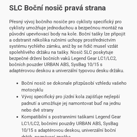
SLC Boční nosič pravá strana
Přesný vývoj bočního nosiče pro cyklisty specifický pro
cyklisty umožňuje jednoduchou a bezpečnou montáž na
původní upevňovací body na kole. Boční tašky lze připojit
a odstranit několika ručními uchopy prostřednictvím
systému rychlého zámku, aniž by se řidič musel vzdát
spolehlivého držáku na tašky. Nosič SLC poskytuje
bezpečné držení bočních vaků Legend Gear LC1/LC2,
bočních pouzder URBAN ABS, SysBag 10/15 s
adaptérovou deskou a univerzální typovou desku držáku.
Boční nosič se dokonale přizpůsobí vzhledu vašeho
motocyklu
Vývoj specifický pro jízdní kola zajišťuje nejlepší
padnutí a umožňuje jej namontovat buď na jednu
nebo dvě strany
Kompatibilní s postranními taškami Legend Gear
LC1/LC2, bočními pouzdry URBAN ABS, SysBag
10/15 s adaptérovou deskou, univerzální boční