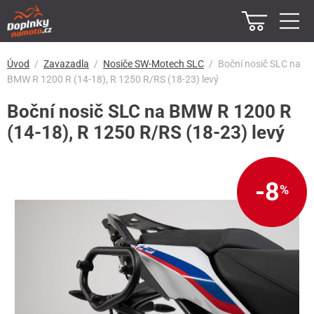
Úvod
Zavazadla
Nosiče SW-Motech SLC
Boční nosič SLC na
BMW R 1200 R (14-18), R 1250 R/RS (18-23) levý
Boční nosič SLC na BMW R 1200 R
(14-18), R 1250 R/RS (18-23) levý
-8
%