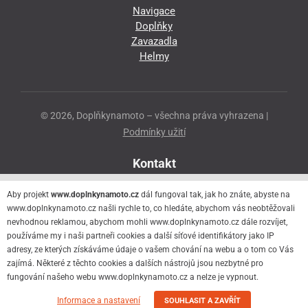
Navigace
Doplňky
Zavazadla
Helmy
© 2026, Doplňkynamoto – všechna práva vyhrazena |
Podmínky užití
Kontakt
Přeloučská 86
Aby projekt
www.doplnkynamoto.cz
dál fungoval tak, jak ho znáte, abyste na
530 06 Pardubice - Staré Čivice
www.doplnkynamoto.cz našli rychle to, co hledáte, abychom vás neobtěžovali
nevhodnou reklamou, abychom mohli www.doplnkynamoto.cz dále rozvíjet,
776 056 073
používáme my i naši partneři cookies a další síťové identifikátory jako IP
motorider.rf@seznam.cz
adresy, ze kterých získáváme údaje o vašem chování na webu a o tom co Vás
zajímá. Některé z těchto cookies a dalších nástrojů jsou nezbytné pro
fungování našeho webu www.doplnkynamoto.cz a nelze je vypnout.
Informace a nastavení
SOUHLASIT A ZAVŘÍT