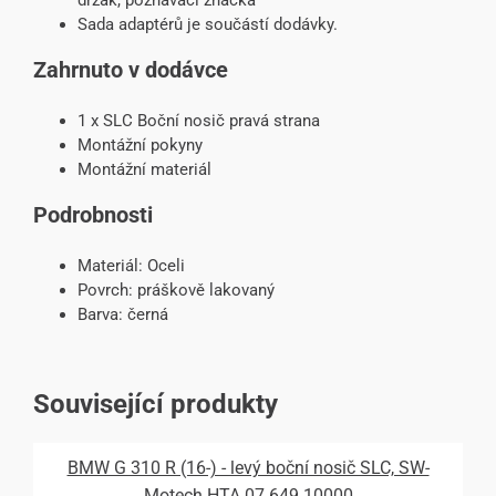
držák, poznávací značka
Sada adaptérů je součástí dodávky.
Zahrnuto v dodávce
1 x SLC Boční nosič pravá strana
Montážní pokyny
Montážní materiál
Podrobnosti
Materiál:
Oceli
Povrch:
práškově lakovaný
Barva:
černá
Související produkty
BMW G 310 R (16-) - levý boční nosič SLC, SW-
Motech HTA.07.649.10000